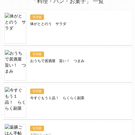
「料理・パン・お菓子」 一覧
実用書
体がととのう サラダ
実用書
おうちで居酒屋 旨い！ つまみ
実用書
今すぐもう１品！ らくらく副菜
実用書
不調がスッキリ