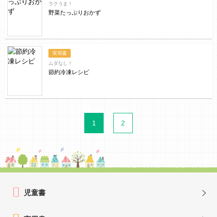
ラクうま！
野菜たっぷりおかず
実用書
ムダなし！
節約冷凍レシピ
1
2
児童書