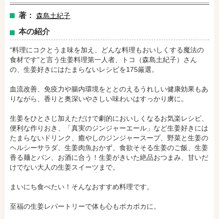
著：
森島土紀子
本の紹介
“料理にコクとうま味を加え、どんな料理もおいしくする魔法の
食材です”と言う生姜料理第一人者、トコ（森島土紀子）さん
の、生姜好きにはたまらないレシピを175厳選。
血流改善、免疫力や腸内環境をととのえるうれしい健康効果もあ
amazonで購入
楽天ブックスで購入
りながら、香りと奥深いやさしい味わいはすっかり虜に。
生姜をひとさじ加えただけで劇的においしくなるお気楽レシピ、
便利な作りおき、「真実のジンジャーエール」など生姜好きには
セブンネットショッピングで購入
紀伊國屋書店で購入
たまらないドリンク、癒やしのジンジャースープ、野菜と生姜の
ヘルシーサラダ、生姜肉魚おかず、食欲そそる生姜のご飯、生姜
香る麺とパン、お酒に合う！生姜がきいた絶品おつまみ、甘いだ
けでない大人の生姜スイーツまで。
e-honで購入
Honya Club.comで購入
まいにち食べたい！そんなおすすめ料理です。
至福の生姜レパートリーで体も心もポカポカに。
hontoで購入
ヨドバシ.comで購入