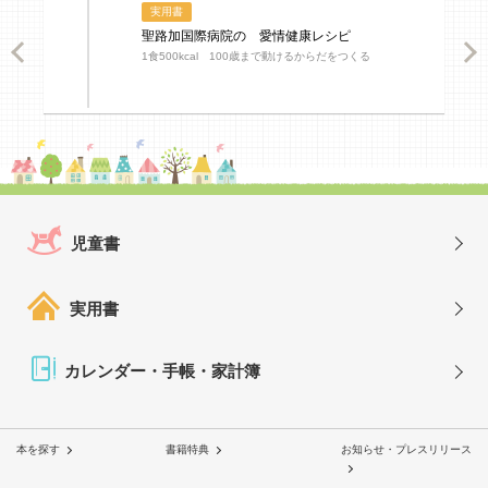
実用書
聖路加国際病院の 愛情健康レシピ
ious
Nex
1食500kcal 100歳まで動けるからだをつくる
児童書
実用書
カレンダー・手帳・家計簿
本を探す
書籍特典
お知らせ・プレスリリース