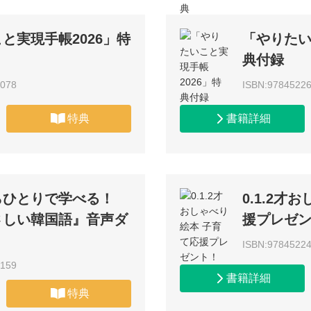
と実現手帳2026」特
「やりたい
典付録
3078
ISBN:9784522
特典
書籍詳細
らひとりで学べる！
0.1.2才
さしい韓国語』音声ダ
援プレゼ
ISBN:9784522
2159
書籍詳細
特典