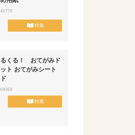
とめ用紙
441770
特典
くるくる！ おてがみド
ット おてがみシート
ード
804353
特典