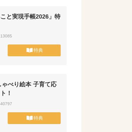
こと実現手帳2026」特
613085
特典
おしゃべり絵本 子育て応
ント！
440797
特典