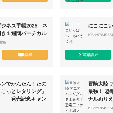
ジネス手帳2025 ネ
にこにこ
開き１週間バーチカル
ISBN:9784522
2835
特典
書籍詳細
ペンでかんたん！たの
冒険大陸 
ょこっとレタリング』
最強！ 恐
著） 発売記念キャン
ナルぬり
ISBN:9784522