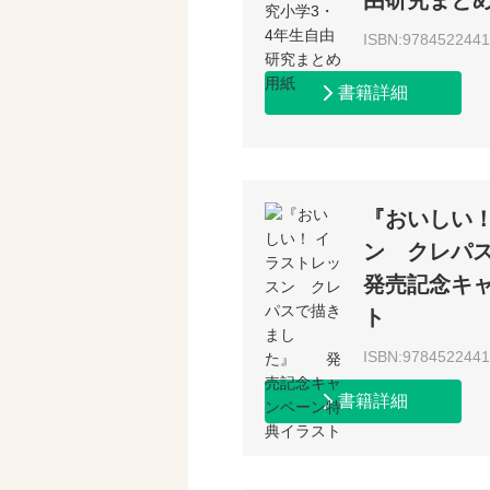
由研究まと
ISBN:978452244
書籍詳細
『おいしい！
ン クレパ
発売記念キ
ト
ISBN:978452244
書籍詳細