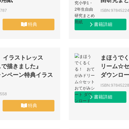
め用紙
由研究ま
1787
ISBN:9784522
特典
書籍詳細
 イラストレッス
まほうで
スで描きました』
リーム☆セ
ャンペーン特典イラス
ダウンロ
ISBN:9784522
1558
書籍詳細
特典