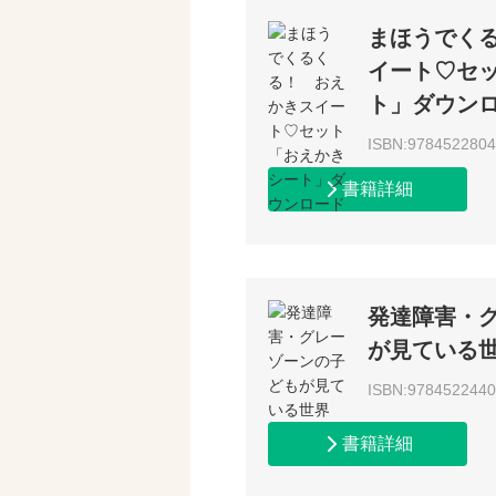
まほうでく
イート♡セ
ト」ダウン
ISBN:978452280
書籍詳細
発達障害・
が見ている
ISBN:978452244
書籍詳細