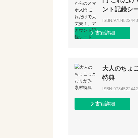
門 これだけ
ント記録シ
ISBN:978452244
書籍詳細
大人のちょ
特典
ISBN:978452244
書籍詳細