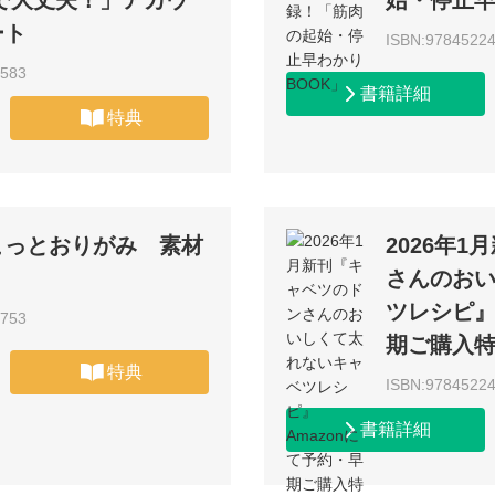
で大丈夫！」アカウ
始・停止早
ート
ISBN:9784522
3583
書籍詳細
特典
こっとおりがみ 素材
2026年
さんのお
ツレシピ』
2753
期ご購入
特典
ISBN:9784522
書籍詳細