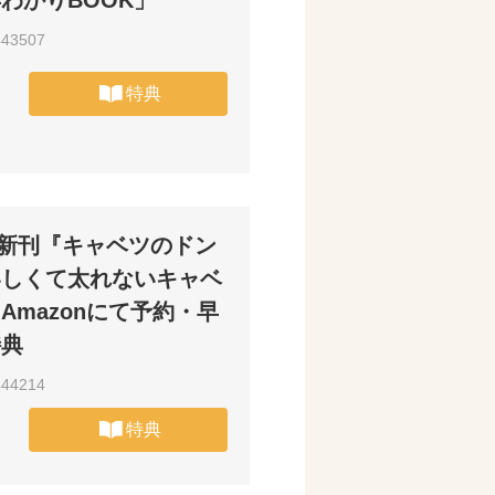
わかりBOOK」
443507
特典
1月新刊『キャベツのドン
いしくて太れないキャベ
Amazonにて予約・早
特典
444214
特典