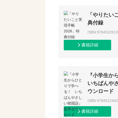
「やりたいこ
典付録
ISBN:978452261
書籍詳細
『小学生か
いちばんや
ウンロード
ISBN:978452244
書籍詳細