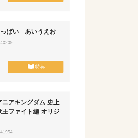
いっぱい あいうえお
440209
特典
アニアキングダム 史上
竜王ファイト編 オリジ
え
441954