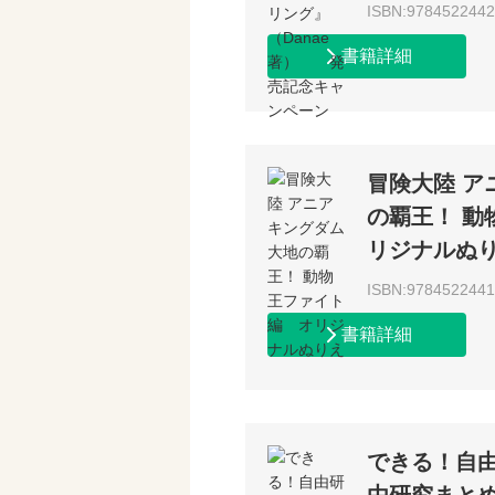
ISBN:978452244
書籍詳細
冒険大陸 ア
の覇王！ 動
リジナルぬ
ISBN:978452244
書籍詳細
できる！自由