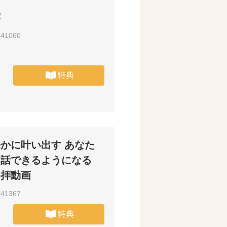
露
441060
特典
かに叶い出す あなた
お話できるようになる
参拝動画
441367
特典