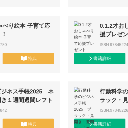
しゃべり絵本 子育て応
0.1.2才
ト！
援プレゼ
0780
ISBN:9784522
特典
書籍詳細
ジネス手帳2025 ネ
行動科学の
開き１週間週間レフト
ラック・
2842
ISBN:9784522
特典
書籍詳細