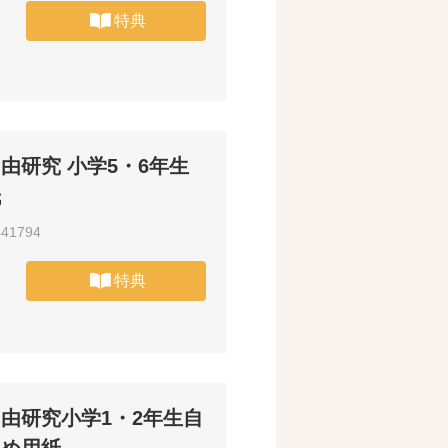
特典
由研究 小学5・6年生
紙
441794
特典
由研究小学1・2年生自