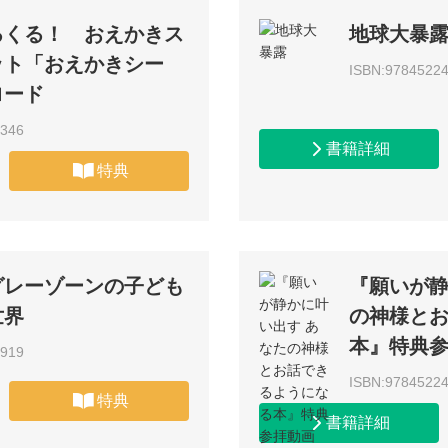
るくる！ おえかきス
地球大暴
ット「おえかきシー
ISBN:9784522
ロード
4346
書籍詳細
特典
グレーゾーンの子ども
『願いが静
世界
の神様と
本』特典
0919
ISBN:9784522
特典
書籍詳細