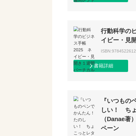
行動科学のビ
イビー・見
ISBN:978452261
書籍詳細
『いつもの
しい！ ち
（Danae
ペーン