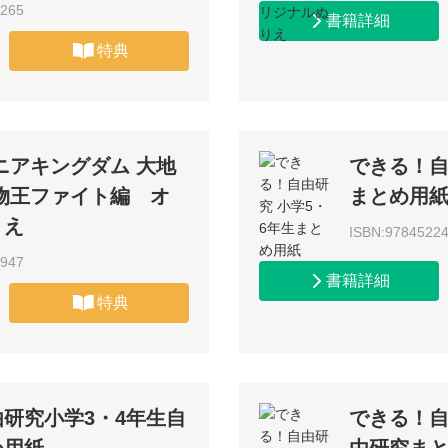
2265
書籍詳細
特典
ニアキングダム 大地
できる！自
物王ファイト編 オ
まとめ用
りえ
ISBN:9784522
1947
書籍詳細
特典
研究小学3・4年生自
できる！自