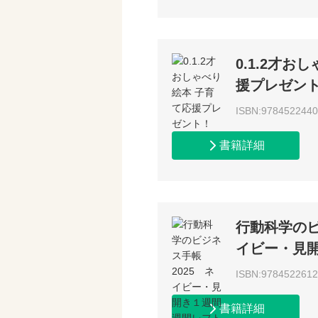
0.1.2才お
援プレゼン
ISBN:978452244
書籍詳細
行動科学のビ
イビー・見
ISBN:978452261
書籍詳細