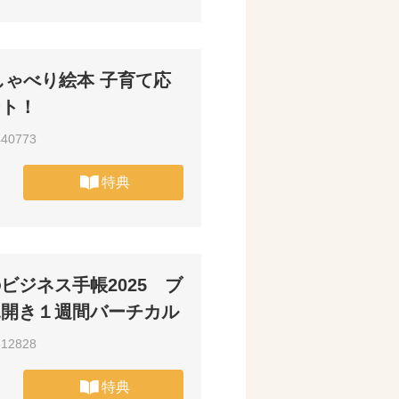
おしゃべり絵本 子育て応
ント！
440773
特典
ビジネス手帳2025 ブ
見開き１週間バーチカル
612828
特典