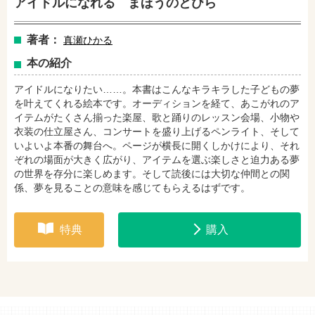
アイドルになれる まほうのとびら
amazonで購入
楽天ブックスで購入
著者：
真瀬ひかる
本の紹介
セブンネットショッピングで購入
紀伊國屋書店で購入
アイドルになりたい……。本書はこんなキラキラした子どもの夢
を叶えてくれる絵本です。オーディションを経て、あこがれのア
イテムがたくさん揃った楽屋、歌と踊りのレッスン会場、小物や
e-honで購入
Honya Club.comで購入
衣装の仕立屋さん、コンサートを盛り上げるペンライト、そして
いよいよ本番の舞台へ。ページが横長に開くしかけにより、それ
ぞれの場面が大きく広がり、アイテムを選ぶ楽しさと迫力ある夢
の世界を存分に楽しめます。そして読後には大切な仲間との関
hontoで購入
ヨドバシ.comで購入
係、夢を見ることの意味を感じてもらえるはずです。
特典
購入