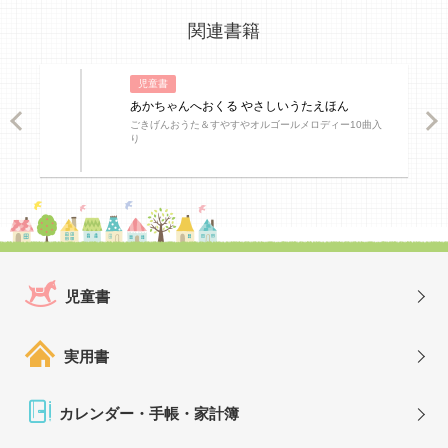
関連書籍
児童書
あかちゃんへおくる やさしいうたえほん
ious
Nex
ごきげんおうた＆すやすやオルゴールメロディー10曲入
り
児童書
実用書
カレンダー・手帳・家計簿