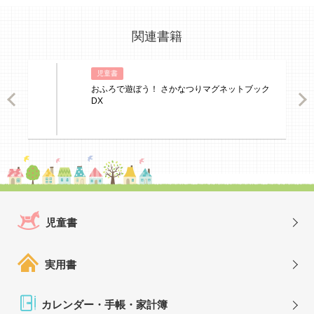
関連書籍
児童書
おふろで遊ぼう！ さかなつりマグネットブック
ious
Nex
DX
児童書
実用書
カレンダー・手帳・家計簿