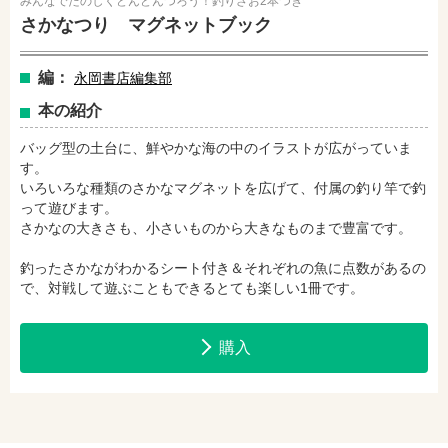
みんなでたのしくどんどんつろう！釣りざお2本つき
amazonで購入
楽天ブックスで購入
さかなつり マグネットブック
編：
永岡書店編集部
セブンネットショッピングで購入
紀伊國屋書店で購入
本の紹介
バッグ型の土台に、鮮やかな海の中のイラストが広がっていま
す。
e-honで購入
Honya Club.comで購入
いろいろな種類のさかなマグネットを広げて、付属の釣り竿で釣
って遊びます。
さかなの大きさも、小さいものから大きなものまで豊富です。
hontoで購入
ヨドバシ.comで購入
釣ったさかながわかるシート付き＆それぞれの魚に点数があるの
で、対戦して遊ぶこともできるとても楽しい1冊です。
購入