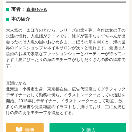
著者：
真瀬ひかる
本の紹介
amazonで購入
楽天ブックスで購入
大人気の「まほうのとびら」シリーズの第４弾。今作は女の子の
永遠の憧れ、人魚姫がテーマです。泳ぎが苦手なすずちゃんが出
会ったのは人魚の国のおひめさま。まほうの扉を開くと、海の世
セブンネットショッピングで購入
紀伊國屋書店で購入
界のドレスショップやネイルサロンが次々と現れます。最後は人
魚姫のお城で素敵なファッションショーとパーティーが待ってい
ます！夏にぴったりの海のモチーフがもりだくさんの夢の絵本で
す。
e-honで購入
Honya Club.comで購入
真瀬ひかる
北海道・小樽市出身、東京都在住。広告代理店にてグラフィック
hontoで購入
ヨドバシ.comで購入
デザイナーとして勤務の傍ら、イラストレーターとしての活動を
開始。2016年にデザイナー、イラストレーターとして独立。数
多くの児童書や児童雑誌のイラストも手掛けており、主に女児む
けの夢のあるモチーフを得意とする。
特典
購入