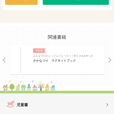
関連書籍
児童書
みんなでたのしくどんどんつろう！釣りざお2本つき
ious
Nex
さかなつり マグネットブック
児童書