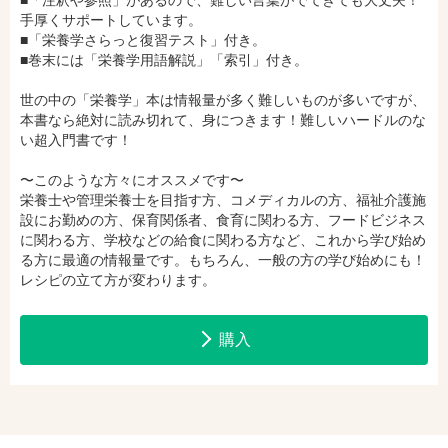
■「注釈や参照」があるので、難しい言葉がでてきても大丈夫！
手厚くサポートしています。
hontoで購入
ヨドバシ.comで購入
■「栄養学さらっと復習テスト」付き。
■巻末には「栄養学用語解説」「索引」付き。
世の中の「栄養学」本は情報量が多く難しいものが多いですが、
本書なら絶対に読み切れて、身につきます！難しいハードルのな
い超入門書です！
〜このような方々にオススメです〜
栄養士や管理栄養士を目指す方、コメディカルの方、福祉介護施
設にお勤めの方、保育関係者、食育に関わる方、フードビジネス
に関わる方、学校などの給食に関わる方など、これから学び始め
る方に最適の情報量です。もちろん、一般の方の学び始めにも！
レシピの立て方が変わります。
購入