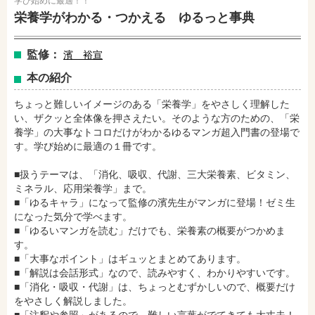
学び始めに最適！！
栄養学がわかる・つかえる ゆるっと事典
監修：
濱 裕宣
本の紹介
ちょっと難しいイメージのある「栄養学」をやさしく理解した
い、ザクッと全体像を押さえたい。そのような方のための、「栄
養学」の大事なトコロだけがわかるゆるマンガ超入門書の登場で
す。学び始めに最適の１冊です。
amazonで購入
楽天ブックスで購入
■扱うテーマは、「消化、吸収、代謝、三大栄養素、ビタミン、
ミネラル、応用栄養学」まで。
■「ゆるキャラ」になって監修の濱先生がマンガに登場！ゼミ生
になった気分で学べます。
セブンネットショッピングで購入
紀伊國屋書店で購入
■「ゆるいマンガを読む」だけでも、栄養素の概要がつかめま
す。
■「大事なポイント」はギュッとまとめてあります。
■「解説は会話形式」なので、読みやすく、わかりやすいです。
e-honで購入
Honya Club.comで購入
■「消化・吸収・代謝」は、ちょっとむずかしいので、概要だけ
をやさしく解説しました。