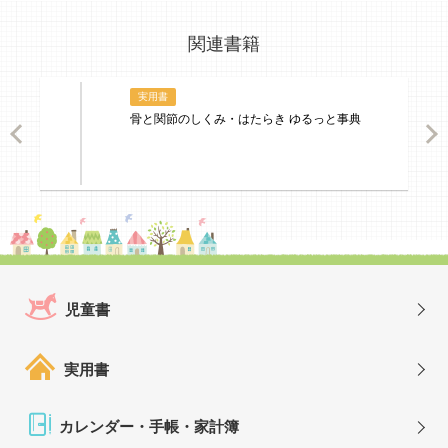
関連書籍
実用書
骨と関節のしくみ・はたらき ゆるっと事典
ious
Nex
児童書
実用書
カレンダー・手帳・家計簿