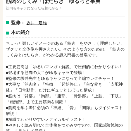
筋肉のしくみ・はたらき ゆるっと事典
筋肉もキャラになったら超わかる！
監修：
坂井 建雄
本の紹介
ちょっと難しいイメージのある「筋肉」をやさしく理解したい、
ザクッと全体像を押さえたい。そのような方のための、「筋肉の
しくみとはたらき」がわかる超入門書の登場です。
■主要筋肉は「ゆるいマンガ＋解説」で圧倒的にわかりやすい！
■登場する筋肉の大半がゆるキャラで登場！
■監修の坂井先生もゆるキャラになって全編でレクチャー！
■大事な「筋肉名」「特徴」「起始停止」「主な働き」「支配神
経」「日常動作」だけにギュッとしぼった構成！
■筋肉は「背部」「胸部」「腹部」「骨盤部」「上肢」「下肢」
「頭頸部」まで主要筋肉を網羅！
■筋肉を学ぶ際に必須の「神経」「骨」「関節」もダイジェスト
解説！
■精緻でわかりやすいメディカルイラスト！
■やさしく読み切れて全体像をつかみやすので、国家試験勉強の