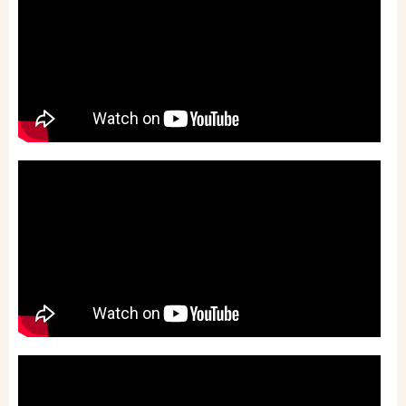
セブンネットショッピングで購入
紀伊國屋書店で購入
e-honで購入
Honya Club.comで購入
hontoで購入
ヨドバシ.comで購入