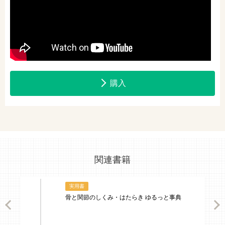
購入
関連書籍
実用書
骨と関節のしくみ・はたらき ゆるっと事典
ious
Nex