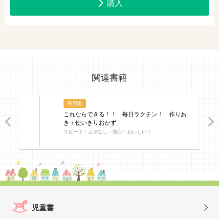
購入
関連書籍
実用書
これならできる！！ 毎日ラクチン！ 作りお
ious
Nex
き＋使いきりおかず
スピード・ムダなし・安心・おいしい！
児童書