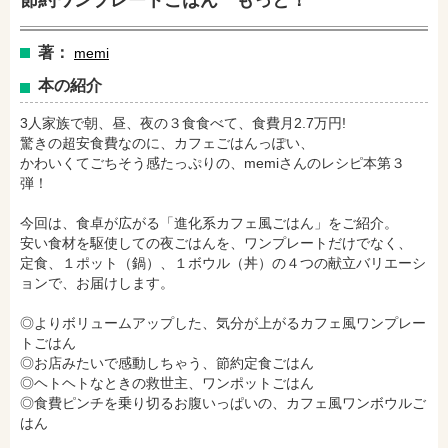
節約ワンプレートごはん もっと！
著：
memi
本の紹介
3人家族で朝、昼、夜の３食食べて、食費月2.7万円!
驚きの超安食費なのに、カフェごはんっぽい、
かわいくてごちそう感たっぷりの、memiさんのレシピ本第３
弾！
今回は、食卓が広がる「進化系カフェ風ごはん」をご紹介。
安い食材を駆使しての夜ごはんを、ワンプレートだけでなく、
定食、１ポット（鍋）、１ボウル（丼）の４つの献立バリエーシ
ョンで、お届けします。
amazonで購入
楽天ブックスで購入
◎よりボリュームアップした、気分が上がるカフェ風ワンプレー
トごはん
◎お店みたいで感動しちゃう、節約定食ごはん
セブンネットショッピングで購入
紀伊國屋書店で購入
◎ヘトヘトなときの救世主、ワンポットごはん
◎食費ピンチを乗り切るお腹いっぱいの、カフェ風ワンボウルご
はん