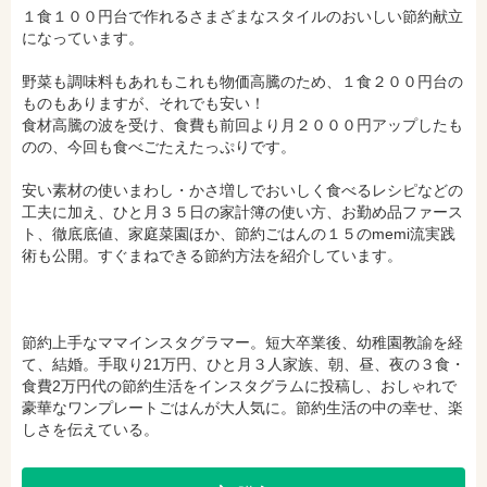
e-honで購入
Honya Club.comで購入
１食１００円台で作れるさまざまなスタイルのおいしい節約献立
になっています。
野菜も調味料もあれもこれも物価高騰のため、１食２００円台の
hontoで購入
ヨドバシ.comで購入
ものもありますが、それでも安い！
食材高騰の波を受け、食費も前回より月２０００円アップしたも
のの、今回も食べごたえたっぷりです。
安い素材の使いまわし・かさ増しでおいしく食べるレシピなどの
工夫に加え、ひと月３５日の家計簿の使い方、お勤め品ファース
ト、徹底底値、家庭菜園ほか、節約ごはんの１５のmemi流実践
術も公開。すぐまねできる節約方法を紹介しています。
節約上手なママインスタグラマー。短大卒業後、幼稚園教諭を経
て、結婚。手取り21万円、ひと月３人家族、朝、昼、夜の３食・
食費2万円代の節約生活をインスタグラムに投稿し、おしゃれで
豪華なワンプレートごはんが大人気に。節約生活の中の幸せ、楽
しさを伝えている。