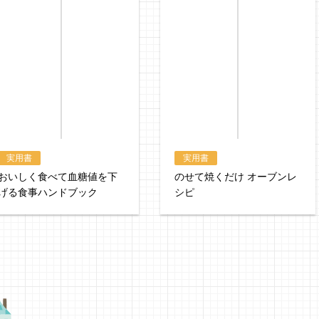
hontoで購入
ヨドバシ.comで
実用書
実用書
おいしく食べて血糖値を下
のせて焼くだけ オーブンレ
げる食事ハンドブック
シピ