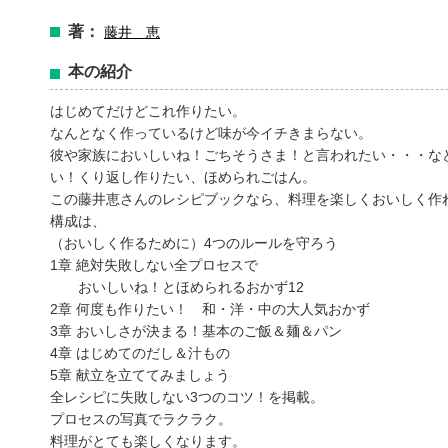
著：
藤井 恵
本の紹介
はじめてだけどこれ作りたい。
なんとなく作っているけど味が今イチきまらない。
彼や家族においしいね！ごちそうさま！と言われたい・・・な
い！くり返し作りたい、ほめられごはん。
この藤井恵さんのレシピブックなら、料理を楽しくおいしく
構成は、
（おいしく作るために）4つのルールを守ろう
1章 絶対失敗しない全プロセスで
おいしいね！とほめられるおかず12
2章 何度も作りたい！ 和・洋・中の大人気おかず
3章 おいしさが決まる！基本のご飯＆麺＆パン
4章 はじめてのだし＆汁もの
5章 献立を立ててみましょう
全レシピに失敗しない3つのコツ！を掲載。
プロセスの写真でラクラク。
料理がとても楽しくなります。