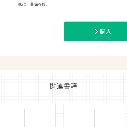
一家に一冊保存版。
amazonで購入
楽天ブックスで
購入
ットショッピングで購入
紀伊國屋書店で
関連書籍
e-honで購入
Honya Club.co