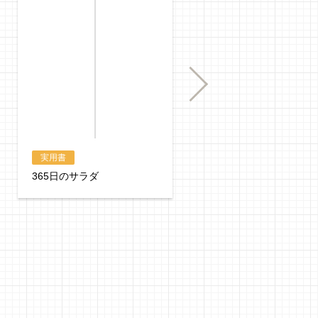
購入
Next
実用書
実用書
365日のサラダ
たんぱく質おかず