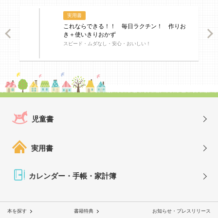
実用書
これならできる！！ 毎日ラクチン！ 作りお
ious
Nex
き＋使いきりおかず
スピード・ムダなし・安心・おいしい！
児童書
実用書
カレンダー・手帳・家計簿
本を探す
書籍特典
お知らせ・プレスリリース