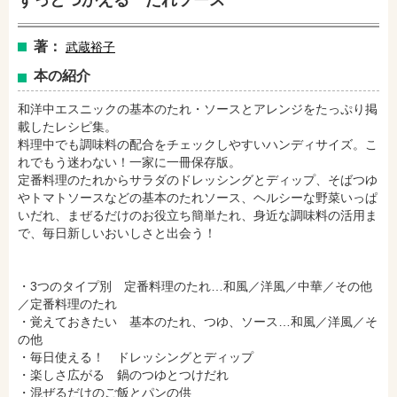
ずっとつかえる たれソース
著：
武蔵裕子
本の紹介
和洋中エスニックの基本のたれ・ソースとアレンジをたっぷり掲
載したレシピ集。
料理中でも調味料の配合をチェックしやすいハンディサイズ。こ
れでもう迷わない！一家に一冊保存版。
定番料理のたれからサラダのドレッシングとディップ、そばつゆ
amazonで購入
楽天ブックスで購入
やトマトソースなどの基本のたれソース、ヘルシーな野菜いっぱ
いだれ、まぜるだけのお役立ち簡単たれ、身近な調味料の活用ま
で、毎日新しいおいしさと出会う！
セブンネットショッピングで購入
紀伊國屋書店で購入
・3つのタイプ別 定番料理のたれ…和風／洋風／中華／その他
／定番料理のたれ
・覚えておきたい 基本のたれ、つゆ、ソース…和風／洋風／そ
e-honで購入
Honya Club.comで購入
の他
・毎日使える！ ドレッシングとディップ
・楽しさ広がる 鍋のつゆとつけだれ
・混ぜるだけのご飯とパンの供
hontoで購入
ヨドバシ.comで購入