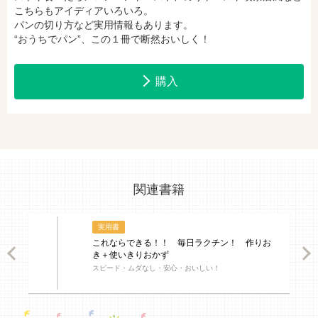
こちらもアイディアいろいろ。
パンの切り方など実用情報もあります。
“おうちでパン”、この１冊で断然おいしく！
購入
関連書籍
実用書
これならできる！！ 毎日ラクチン！ 作りお
ious
Nex
き＋使いきりおかず
スピード・ムダなし・安心・おいしい！