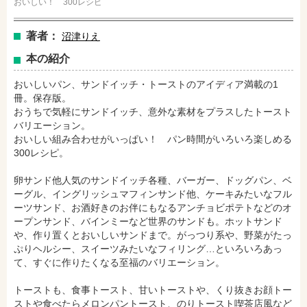
おいしい！ 300レシピ
著者：
沼津りえ
本の紹介
おいしいパン、サンドイッチ・トーストのアイディア満載の1
amazonで購入
楽天ブックスで購入
冊。保存版。
おうちで気軽にサンドイッチ、意外な素材をプラスしたトースト
バリエーション。
おいしい組み合わせがいっぱい！ パン時間がいろいろ楽しめる
セブンネットショッピングで購入
紀伊國屋書店で購入
300レシピ。
卵サンド他人気のサンドイッチ各種、バーガー、ドッグパン、ベ
ーグル、イングリッシュマフィンサンド他、ケーキみたいなフル
e-honで購入
Honya Club.comで購入
ーツサンド、お酒好きのお伴にもなるアンチョビポテトなどのオ
ープンサンド、バインミーなど世界のサンドも。ホットサンド
や、作り置くとおいしいサンドまで。がっつり系や、野菜がたっ
ぷりヘルシー、スイーツみたいなフィリング…といろいろあっ
hontoで購入
ヨドバシ.comで購入
て、すぐに作りたくなる至福のバリエーション。
トーストも、食事トースト、甘いトーストや、くり抜きお顔トー
ストや食べたらメロンパントースト、のりトースト喫茶店風など