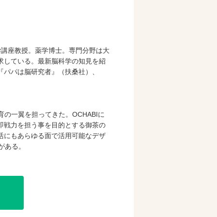
薬学講座教授。薬学博士。専門分野は大
求している。最新脳科学の知見を紹
に『パパは脳研究者』（扶桑社）、
購入
育の一翼を担ってきた。OCHABIに
即戦力を担う事を目的とする御茶の
活にもあらゆる面で活用可能なデザ
mがある。
購入