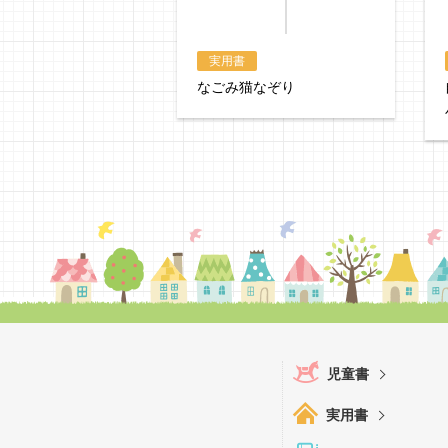
実用書
なごみ猫なぞり
児童書
実用書