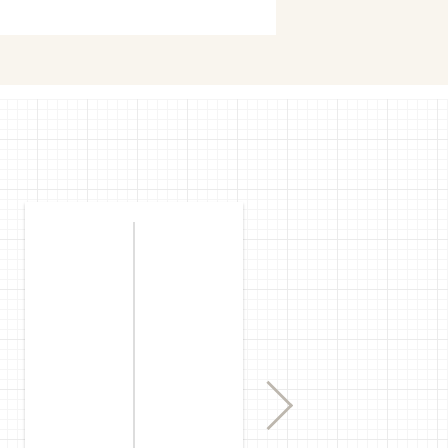
mで購入
購入
Next