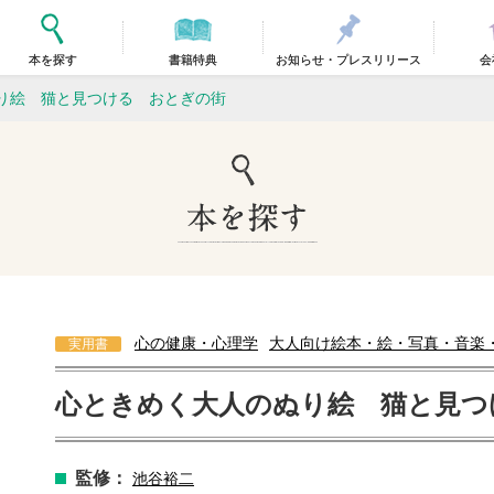
本を探す
書籍特典
お知らせ・プレスリリース
会
り絵 猫と見つける おとぎの街
心の健康・心理学
大人向け絵本・絵・写真・音楽
実用書
心ときめく大人のぬり絵 猫と見つ
監修：
池谷裕二