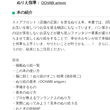
ぬりえ指導：
OCHABI artgym
本の紹介
ストアフロント（店舗の正面）を塗るぬりえ本。本書では、2
お互いを探しつつお店を巡る物語にもなっています。パン屋さ
のほか実在しないお店などが建ち並ぶファンタジー要素が盛り
らませて楽しくぬり絵をすることで、幸せホルモンが出て幸福
と何事も上手くいき、やりたいことが叶うかも……！ さらに
うのか、結末にもご注目ください。
目次
・掲載ぬり絵一覧
・この本の使い方
・脳に効く！ぬり絵のすごい効果 (池谷裕二)
・ぬり絵の基本（OCHABI artgym）
・準備するもの
・基本のぬり方
・プロが教えるワンランク上のぬり方
・実際にぬってみよう！見本のぬり絵３点
・おとぎの街MAP