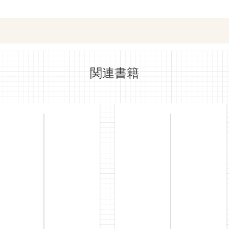
e-honで購入
Honya Club.co
関連書籍
hontoで購入
ヨドバシ.comで