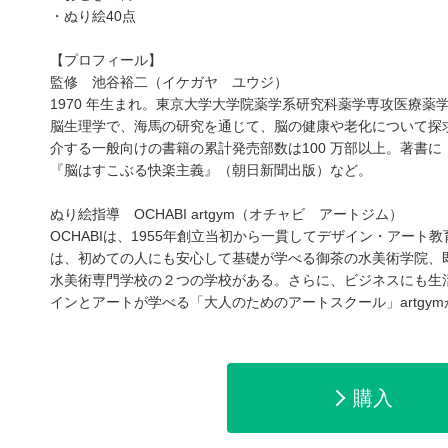
・ぬり絵40点
【プロフィール】
監修 池谷裕二（イケガヤ ユウジ）
1970 年生まれ。東京大学大学院薬学系研究科薬学専攻医療
脳生理学で、海馬の研究を通じて、脳の健康や老化について探
介する一般向けの書籍の累計発売部数は100 万部以上。著書
『脳はすこぶる快楽主義』（朝日新聞出版）など。
amazonで購入
楽天ブックスで
ぬり絵指導 OCHABI artgym（オチャビ アートジム）
OCHABIは、1955年創立当初から一貫してデザイン・アート教
は、初めての人にも安心して基礎が学べる御茶の水美術学院、
水美術専門学校の２つの学校がある。さらに、ビジネスにも生
インとアートが学べる「大人のためのアートスクール」artgy
ットショッピングで購入
紀伊國屋書店で
購入