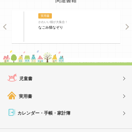
関連書籍
実用書
かわいい猫が大集合！
ious
Nex
なごみ猫なぞり
児童書
実用書
カレンダー・手帳・家計簿