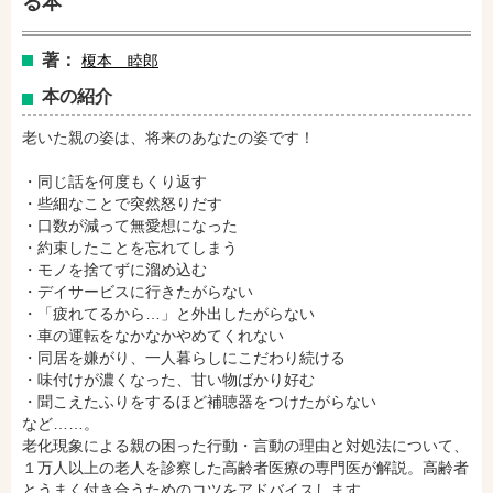
る本
著：
榎本 睦郎
本の紹介
老いた親の姿は、将来のあなたの姿です！
・同じ話を何度もくり返す
・些細なことで突然怒りだす
・口数が減って無愛想になった
amazonで購入
楽天ブックスで購入
・約束したことを忘れてしまう
・モノを捨てずに溜め込む
・デイサービスに行きたがらない
・「疲れてるから…」と外出したがらない
セブンネットショッピングで購入
紀伊國屋書店で購入
・車の運転をなかなかやめてくれない
・同居を嫌がり、一人暮らしにこだわり続ける
・味付けが濃くなった、甘い物ばかり好む
・聞こえたふりをするほど補聴器をつけたがらない
e-honで購入
Honya Club.comで購入
など……。
老化現象による親の困った行動・言動の理由と対処法について、
１万人以上の老人を診察した高齢者医療の専門医が解説。高齢者
とうまく付き合うためのコツをアドバイスします。