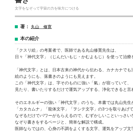
文字をなぞって宇宙の力を味方につける
著：
丸山 修寛
本の紹介
amazonで購入
楽天ブックスで
「クスリ絵」の考案者で、医師である丸山修寛先生は、
日々「神代文字」（じんだいもじ・かむよもじ）を使って治療
「神代文字」とは、日本古来の神代から伝わる、カナカナでも
絵のようにも、落書きのようにも見えます。
この「神代文字」は、字そのものに強い「氣」が宿っていて、
見たり、書いたりするだけで運気アップする、浄化できると言
ットショッピングで購入
紀伊國屋書店で
そのエネルギーの強い「神代文字」のうち、本書では丸山先生
「カタカムナ」「龍体文字」「ヲシテ文字」の3つを取りあげ
なぞるだけでパワーがもらえるので、むずかしいこといっさい
なぞり書きをするページと、簡単な解説で構成。
医師ならではの、心身の不調をよくする文字、運気をアップ文