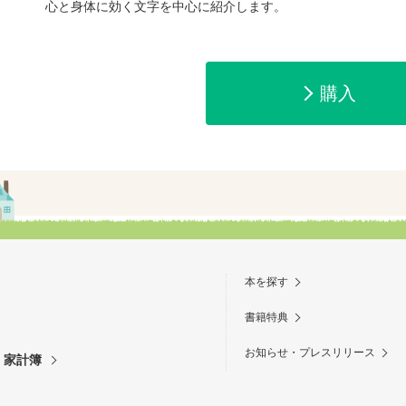
心と身体に効く文字を中心に紹介します。
e-honで購入
Honya Club.co
購入
hontoで購入
ヨドバシ.comで
本を探す
書籍特典
お知らせ・プレスリリース
・家計簿