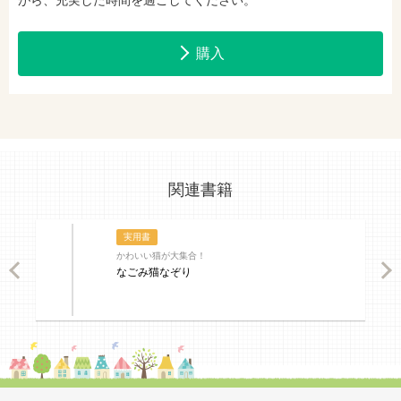
がら、充実した時間を過ごしてください。
購入
関連書籍
実用書
かわいい猫が大集合！
ious
Nex
なごみ猫なぞり