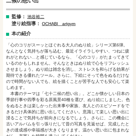
二候の想い出
監修：
池谷裕二
塗り絵指導：
OCHABI artgym
amazonで購入
楽天ブックスで購入
本の紹介
「心のコリがスーッとほぐれる大人のぬり絵」シリーズ第6弾。
なんとなく気持ちが落ち込む、最近イライラしやすい、つねに疲
セブンネットショッピングで購入
紀伊國屋書店で購入
れがとれない…と感じているなら、「心のコリ」がたまってきて
いるのかもしれません。そんなときはぬり絵で心をリフレッシュ
させましょう。ぬり絵は雑念を消し、ストレスを和らげる効果が
期待できる優れたツール。さらに、下絵にそって色をぬるだけな
e-honで購入
Honya Club.comで購入
ので時間がない人でも、絵を描くことが苦手な人でも安心して楽
しめます。
本書のテーマは「七十二候の想い出」。どこか懐かしい日本の
季節行事や四季を彩る原風景40種を選び、ぬり絵にしました。色
hontoで購入
ヨドバシ.comで購入
をぬるときは楽しかった出来事や家族、友人とのエピソードをで
きるだけ具体的に思い出してください。意識して楽しい思い出に
浸ることで気持ちが前向きになるでしょう。さらに、この機会に
古いアルバムを引っ張りだして昔の写真を見返せば、完成したと
きの達成感や幸福感が大きくなります。温かい思い出に包まれな