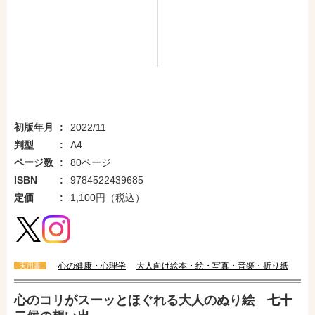
初版年月
2022/11
判型
A4
ページ数
80ページ
ISBN
9784522439685
定価
1,100円（税込）
心の健康・心理学
大人向け絵本・絵・写真・音楽・折り紙
実用書
心のコリがスーッとほぐれる大人のぬり絵 七十