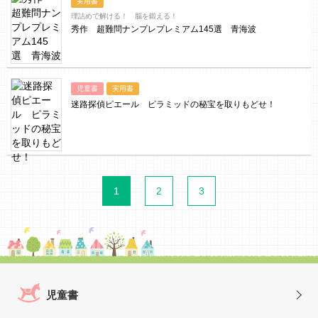
実用書
理詰めで解ける！ 脳を鍛える！
秀作 超難問ナンプレプレミアム145選 青海波
児童書
実用書
迷路探偵ピエール ピラミッドの秘宝を取りもどせ！
1
2
3
児童書