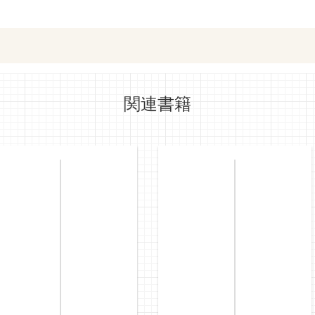
ットショッピングで購入
紀伊國屋書店で
関連書籍
e-honで購入
Honya Club.co
hontoで購入
ヨドバシ.comで