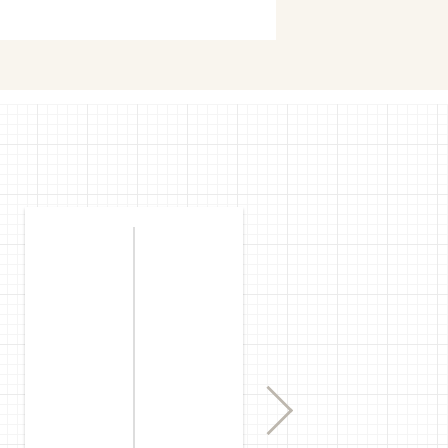
購入
mで購入
Next
購入