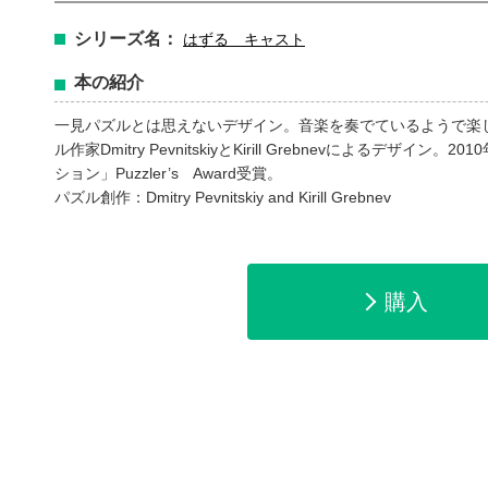
シリーズ名：
はずる キャスト
本の紹介
一見パズルとは思えないデザイン。音楽を奏でているようで楽
ル作家Dmitry PevnitskiyとKirill Grebnevによるデザ
ション」Puzzler’s Award受賞。
パズル創作：Dmitry Pevnitskiy and Kirill Grebnev
購入
amazonで購入
楽天ブックスで