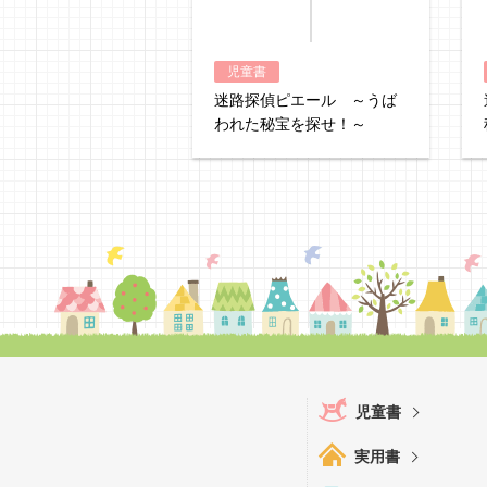
児童書
迷路探偵ピエール ～うば
われた秘宝を探せ！～
児童書
実用書