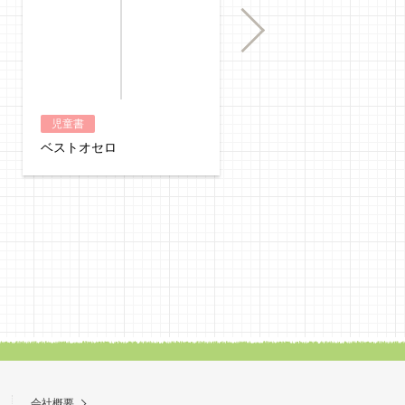
購入
Next
児童書
児童書
ベストオセロ
迷路探偵ピエール 摩天
秘宝をまもれ！
会社概要