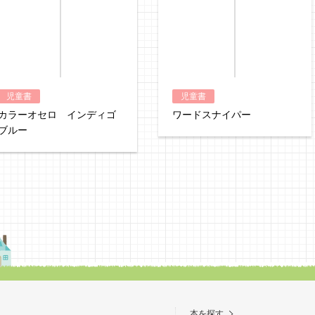
hontoで購入
ヨドバシ.comで
児童書
児童書
カラーオセロ インディゴ
ワードスナイパー
ブルー
本を探す