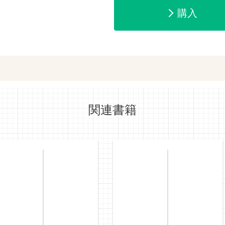
amazonで購入
楽天ブックスで
購入
ットショッピングで購入
紀伊國屋書店で
関連書籍
e-honで購入
Honya Club.co