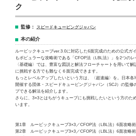
ク
監修：
スピードキュービングジャパン
本の紹介
ルービックキューブver.3.0に対応した6面完成のための公式ガ
もポピュラーな攻略術である「CFOP法（LBL法）」を2つの
〈基礎編〉では、豊富な図説と解法フローチャートを用いて解
に挑戦する方でも難なく６面完成できます。
amazonで購入
楽天ブックスで
もっとレベルアップしたいという方は、〈超速編〉を。日本各
開催する団体・スピードキュービングジャパン（SCJ）の監修
プできる解法を紹介します。
さらに、3×3とはちがうキューブにも挑戦したいという方のため
います。
ットショッピングで購入
紀伊國屋書店で
第1章 ルービックキューブ3×3／CFOP法（LBL法）6面攻略
第2章 ルービックキューブ3×3／CFOP法（LBL法）6面攻略