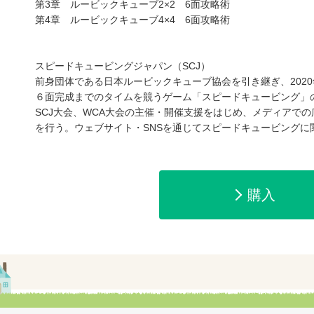
第3章 ルービックキューブ2×2 6面攻略術
第4章 ルービックキューブ4×4 6面攻略術
スピードキュービングジャパン（SCJ）
e-honで購入
Honya Club.co
前身団体である日本ルービックキューブ協会を引き継ぎ、2020
６面完成までのタイムを競うゲーム「スピードキュービング」
SCJ大会、WCA大会の主催・開催支援をはじめ、メディアで
を行う。ウェブサイト・SNSを通じてスピードキュービングに
hontoで購入
ヨドバシ.comで
購入