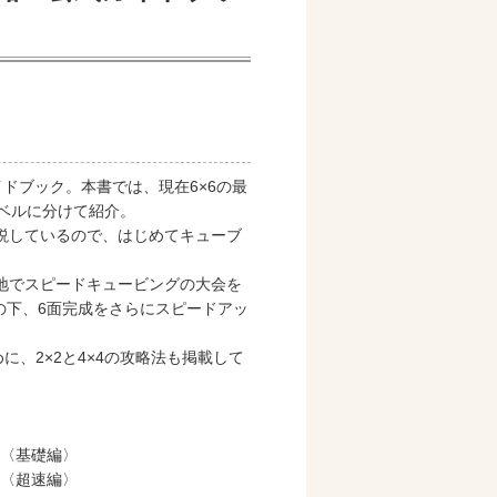
イドブック。本書では、現在6×6の最
レベルに分けて紹介。
説しているので、はじめてキューブ
購入
地でスピードキュービングの大会を
の下、6面完成をさらにスピードアッ
に、2×2と4×4の攻略法も掲載して
購入
術〈基礎編〉
術〈超速編〉