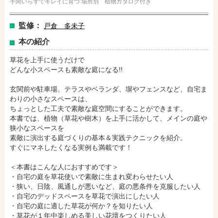
手間いらずでキレイに育つ 場所別 植物カタログ付き
監修：
戸倉 多未子
本の紹介
草花を上手に使うだけで
どんな小スペースも素敵な庭になる!!
玄関前や駐車場、テラスやベランダ、塀やフェンスなど、自宅ま
わりの小さなスペースは、
ちょっとした工夫で素敵な庭空間にすることができます。
本書では、植物（草花や樹木）を上手に活かして、メインの庭や
狭小なスペースを
amazonで購入
楽天ブックスで購入
素敵に演出する庭づくりの基本＆実践テクニックを紹介。
すぐにマネしたくなる実例も満載です！
＜本書はこんな人におすすめです＞
セブンネットショッピングで購入
紀伊國屋書店で購入
・自宅の庭を草花使いで素敵に生まれ変わらせたい人
・狭い、日陰、風通しが悪いなど、庭の悪条件を克服したい人
・自宅のデッドスペースを草花で演出にしたい人
・自宅の庭に適した草花が何か？を知りたい人
e-honで購入
Honya Club.comで購入
・草花が１年中楽しめる美しい花壇をつくりたい人