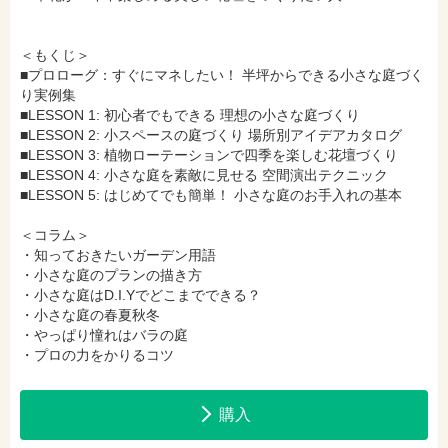
＜もくじ＞
hontoで購入
ヨドバシ.comで購入
■プロローグ：すぐにマネしたい！ 半坪からできる小さな庭づく
り実例集
■LESSON 1: 初心者でもできる 理想の小さな庭づくり
■LESSON 2: 小スペースの庭づくり 場所別アイデアカタログ
■LESSON 3: 植物ローテーションで四季を楽しむ花壇づくり
■LESSON 4: 小さな庭を素敵に見せる 空間演出テクニック
■LESSON 5: はじめてでも簡単！ 小さな庭のお手入れの基本
＜コラム＞
・知っておきたいガーデン用語
・小さな庭のプランの描き方
・小さな庭はD.I.Yでどこまでできる？
・小さな庭の春夏秋冬
・やっぱり憧れはバラの庭
・プロの力をかりるコツ
購入