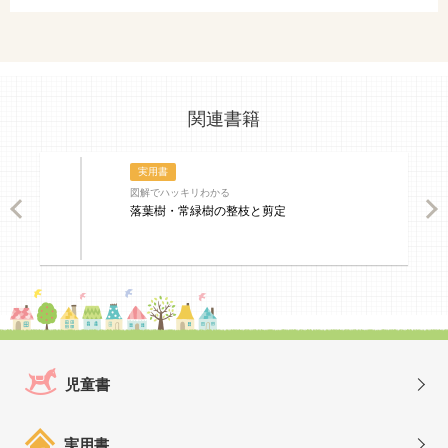
関連書籍
実用書
図解でハッキリわかる
ious
Nex
落葉樹・常緑樹の整枝と剪定
児童書
実用書