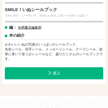
SMILE！いぬシールブック
つかいかた い〜ろいろ かわいいわんこのシールがいっぱい！
セブンネットショッピングで購入
紀伊國屋書店で購入
編：
永岡書店編集部
本の紹介
e-honで購入
Honya Club.comで購入
かわいいいぬの写真がいっぱいのシールブック。
名前シール、切手シール、メッセージシール、テープシール、鉛
筆に巻いて使う占いシールなど、盛りだくさんのシールブックで
hontoで購入
ヨドバシ.comで購入
す。
購入