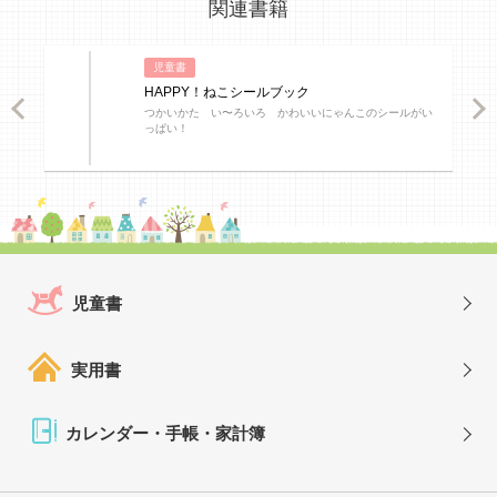
関連書籍
児童書
HAPPY！ねこシールブック
ious
Nex
つかいかた い〜ろいろ かわいいにゃんこのシールがい
っぱい！
児童書
実用書
カレンダー・手帳・家計簿