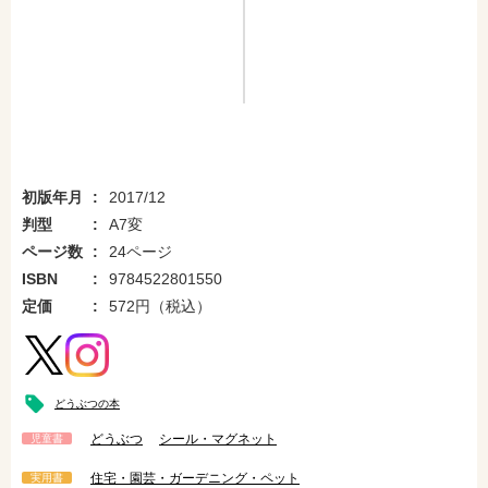
初版年月
2017/12
判型
A7変
ページ数
24ページ
ISBN
9784522801550
定価
572円（税込）
どうぶつの本
どうぶつ
シール・マグネット
児童書
住宅・園芸・ガーデニング・ペット
実用書
amazonで購入
楽天ブックスで購入