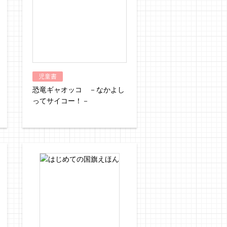
児童書
恐竜ギャオッコ －なかよし
ってサイコー！－