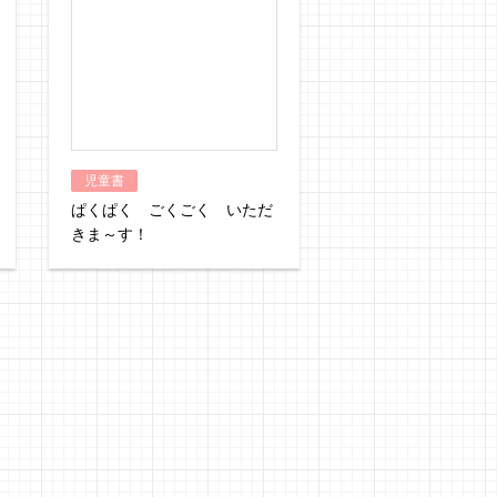
児童書
ぱくぱく ごくごく いただ
きま～す！