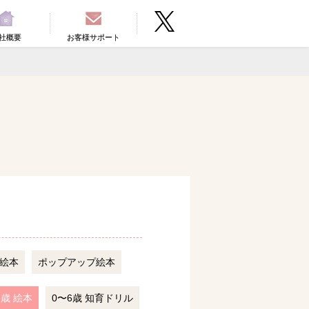
社概要
お客様サポート
絵本
ポップアップ絵本
6歳 絵本
0〜6歳 知育ドリル