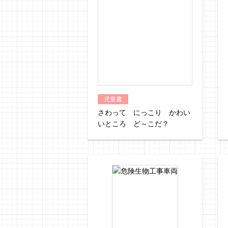
児童書
さわって にっこり かわい
いところ ど～こだ？