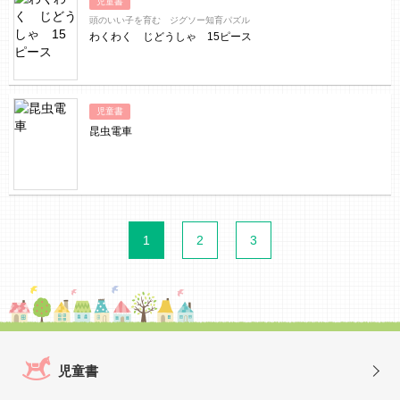
児童書
頭のいい子を育む ジグソー知育パズル
わくわく じどうしゃ 15ピース
児童書
昆虫電車
1
2
3
児童書