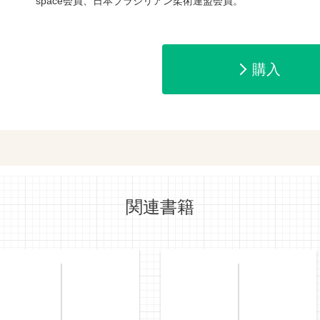
space会員、日本ブラジリアン柔術連盟会員。
amazonで購入
楽天ブックスで
購入
ットショッピングで購入
紀伊國屋書店で
関連書籍
e-honで購入
Honya Club.co