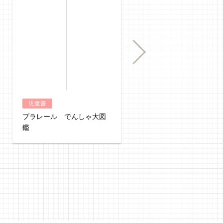
購入
Next
児童書
児童書
プラレール でんしゃ大図
トミカ じどうしゃ大図
鑑