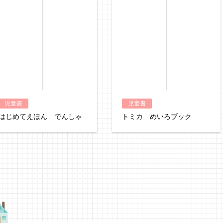
hontoで購入
ヨドバシ.comで
児童書
児童書
はじめてえほん でんしゃ
トミカ めいろブック