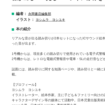
編者：
永岡書店編集部
イラスト：
ヨシムラ ヨシユキ
本の紹介
リアルな音が出る踏み切りが2本セットになったICサウンド絵
った音が出ます。
1号機からは、現在多くの踏み切りで使用されている電子式警
2号機からは、レトロな電鐘式警報音や電車・SLの走行音など
誌面には、踏み切りに関する知識ページや、踏み切りと一緒に
載。
【プロフィール】
ヨシムラ ヨシユキ
イラストレーター、絵本作家。主に子ども＆ファミリー向けの
キャラクターデザイン等の媒体にて活動中。日本児童出版美術家連盟（童