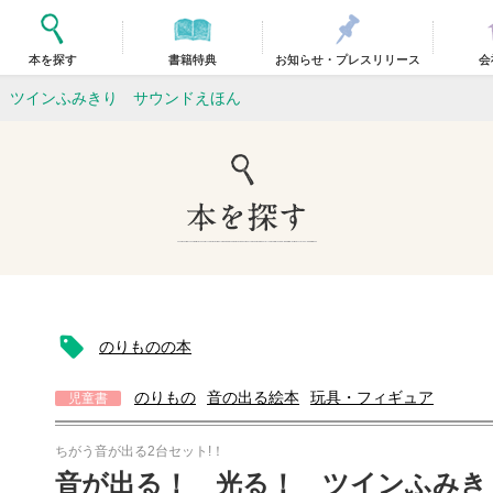
本を探す
書籍特典
お知らせ・プレスリリース
会
 ツインふみきり サウンドえほん
のりものの本
のりもの
音の出る絵本
玩具・フィギュア
児童書
ちがう音が出る2台セット!！
音が出る！ 光る！ ツインふみき