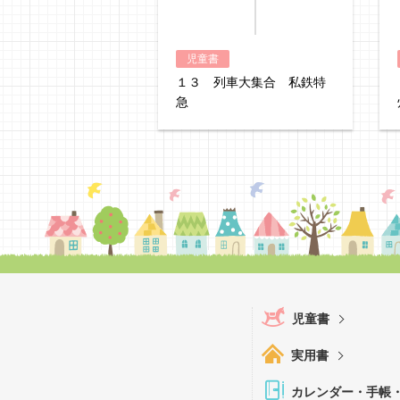
児童書
１３ 列車大集合 私鉄特
急
児童書
実用書
カレンダー・手帳