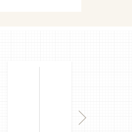
購入
mで購入
Next
購入