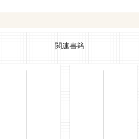
ットショッピングで購入
紀伊國屋書店で
関連書籍
e-honで購入
Honya Club.co
hontoで購入
ヨドバシ.comで