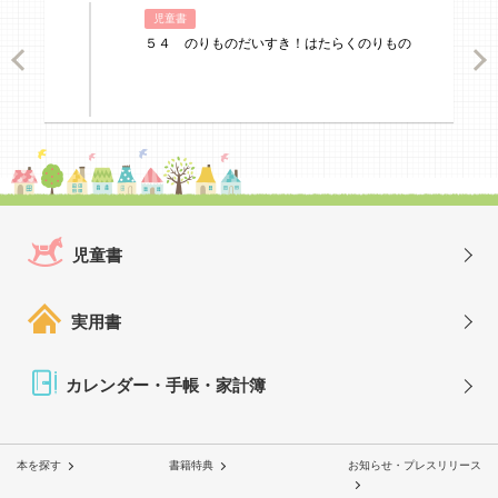
児童書
５４ のりものだいすき！はたらくのりもの
ious
Nex
児童書
実用書
カレンダー・手帳・家計簿
本を探す
書籍特典
お知らせ・プレスリリース