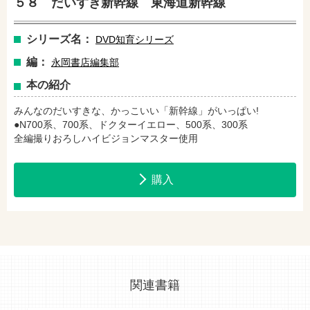
５８ だいすき新幹線 東海道新幹線
セブンネットショッピングで購入
紀伊國屋書店で購入
シリーズ名：
DVD知育シリーズ
編：
永岡書店編集部
本の紹介
e-honで購入
Honya Club.comで購入
みんなのだいすきな、かっこいい「新幹線」がいっぱい!
●N700系、700系、ドクターイエロー、500系、300系
全編撮りおろしハイビジョンマスター使用
hontoで購入
ヨドバシ.comで購入
購入
関連書籍