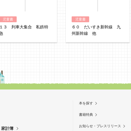
児童書
児童書
１３ 列車大集合 私鉄特
６０ だいすき新幹線 九
急
州新幹線 他
本を探す
書籍特典
お知らせ・プレスリリース
・家計簿