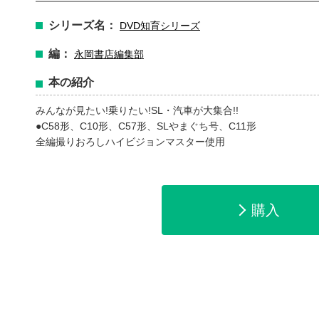
シリーズ名：
DVD知育シリーズ
編：
永岡書店編集部
本の紹介
みんなが見たい!乗りたい!SL・汽車が大集合!!
●C58形、C10形、C57形、SLやまぐち号、C11形
全編撮りおろしハイビジョンマスター使用
購入
amazonで購入
楽天ブックスで