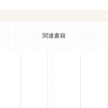
ットショッピングで購入
紀伊國屋書店で
関連書籍
e-honで購入
Honya Club.co
hontoで購入
ヨドバシ.comで