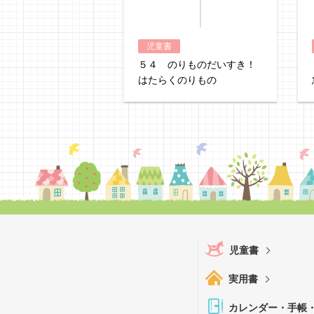
児童書
５４ のりものだいすき！
はたらくのりもの
児童書
実用書
カレンダー・手帳