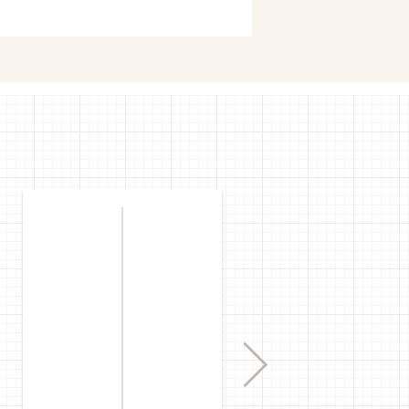
購入
mで購入
Next
購入