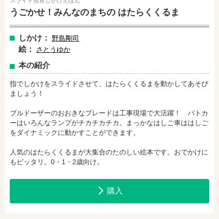
スライド知育しかけえほん
うごかせ！みんなのまちの はたらくくるま
amazonで購入
楽天ブックスで購入
しかけ：
野島剛司
絵：
さとうゆか
セブンネットショッピングで購入
紀伊國屋書店で購入
本の紹介
指でしかけをスライドさせて、はたらくくるまを動かしてあそび
ましょう！
e-honで購入
Honya Club.comで購入
ブルドーザーのおおきなブレードは工事現場で大活躍！ パトカ
ーはいろんなランプがチカチカチカ。まっかなはしご車ははしご
をダイナミックに動かすことができます。
hontoで購入
ヨドバシ.comで購入
人気のはたらくくるまが大集合のたのしい絵本です。おでかけに
もピッタリ。0・1・2歳向け。
購入