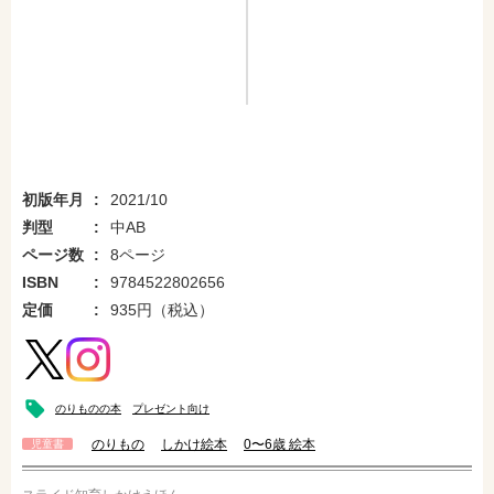
初版年月
2021/10
判型
中AB
ページ数
8ページ
ISBN
9784522802656
定価
935円（税込）
のりものの本
プレゼント向け
のりもの
しかけ絵本
0〜6歳 絵本
児童書