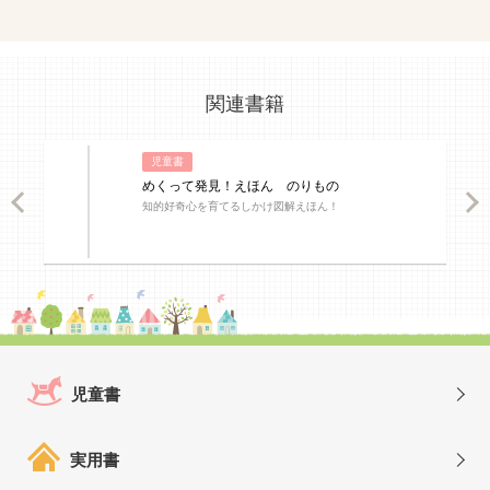
関連書籍
児童書
めくって発見！えほん のりもの
ious
Nex
知的好奇心を育てるしかけ図解えほん！
児童書
実用書