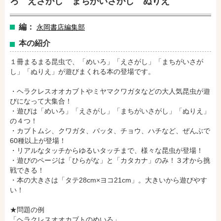
ろ えさがし まちがいさがし ぬりえ
編：
永岡書店編集部
本の紹介
１冊まるまる昆虫で、「めいろ」「えさがし」「まちがいさが
し」「ぬりえ」が遊びまくれる本の登場です。
・ヘラクレスオオカブトやミヤマクワガタなどの大人気昆虫が遊
びになって大集合！
・遊びは「めいろ」「えさがし」「まちがいさがし」「ぬりえ」
amazonで購入
楽天ブックスで購入
の４つ！
・カブトムシ、クワガタ、バッタ、チョウ、ハチなど、ぜんぶで
60種以上が登場！
・リアルなタッチからゆるいタッチまで、様々な昆虫が登場！
セブンネットショッピングで購入
紀伊國屋書店で購入
・遊びのページは「ひらがな」と「カタカナ」のみ！３才から挑
戦できる！
・本の大きさは「タテ28cm×ヨコ21cm」。大きいから遊びやす
い！
e-honで購入
Honya Club.comで購入
★問題の例
「ヘラクレスオオカブトのめいろ」