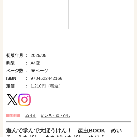
初版年月
2025/05
判型
A4変
ページ数
96ページ
ISBN
9784522442166
定価
1,210円（税込）
ぬりえ
めいろ・絵さがし
児童書
遊んで学んで大ぼうけん！ 昆虫BOOK めい