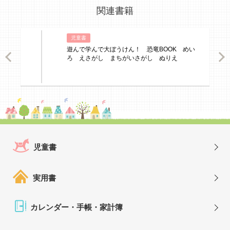
関連書籍
児童書
遊んで学んで大ぼうけん！ 恐竜BOOK めい
ious
Nex
ろ えさがし まちがいさがし ぬりえ
児童書
実用書
カレンダー・手帳・家計簿