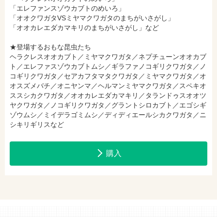
「エレファンスゾウカブトのめいろ」
hontoで購入
ヨドバシ.comで購入
「オオクワガタVSミヤマクワガタのまちがいさがし」
「オオカレエダカマキリのまちがいさがし」など
★登場するおもな昆虫たち
ヘラクレスオオカブト／ミヤマクワガタ／ネプチューンオオカブ
ト／エレファスゾウカブトムシ／ギラファノコギリクワガタ／ノ
コギリクワガタ／セアカフタマタクワガタ／ミヤマクワガタ／オ
オスズメバチ／オニヤンマ／ヘルマンミヤマクワガタ／スペキオ
ススシカクワガタ／オオカレエダカマキリ／タランドゥスオオツ
ヤクワガタ／ノコギリクワガタ／グラントシロカブト／エゴシギ
ゾウムシ／ミイデラゴミムシ／ディディエールシカクワガタ／ニ
シキリギリスなど
購入