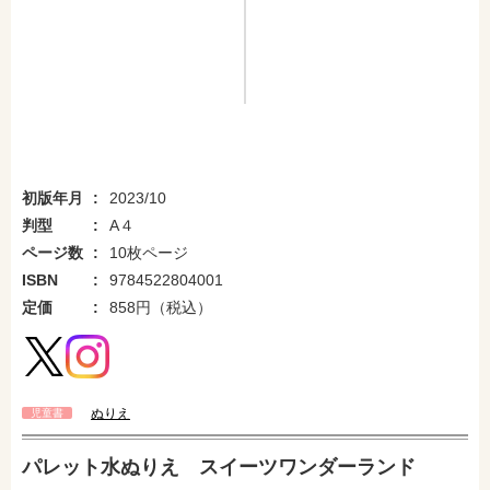
初版年月
2023/10
判型
A４
ページ数
10枚ページ
ISBN
9784522804001
定価
858円（税込）
ぬりえ
児童書
パレット水ぬりえ スイーツワンダーランド
amazonで購入
楽天ブックスで購入