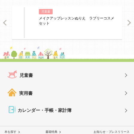
児童書
メイクアップレッスンぬりえ ラブリーコスメ
ious
Nex
セット
児童書
実用書
カレンダー・手帳・家計簿
本を探す
書籍特典
お知らせ・プレスリリース