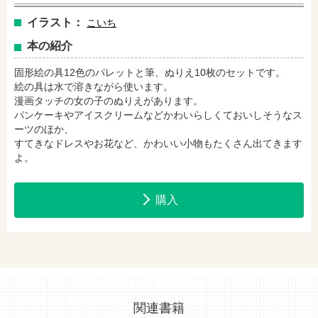
イラスト：
こいち
本の紹介
セブンネットショッピングで購入
紀伊國屋書店で購入
固形絵の具12色のパレットと筆、ぬりえ10枚のセットです。
絵の具は水で溶きながら使います。
漫画タッチの女の子のぬりえがあります。
e-honで購入
Honya Club.comで購入
パンケーキやアイスクリームなどかわいらしくておいしそうなス
ーツのほか、
すてきなドレスやお花など、かわいい小物もたくさん出てきます
よ。
hontoで購入
ヨドバシ.comで購入
購入
関連書籍