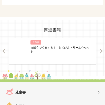
関連書籍
児童書
まほうでくるくる！ おてがみドリーム☆セッ
ious
Nex
ト
児童書