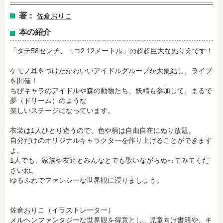
著：
佐倉おりこ
本の紹介
「タテ58センチ、ヨコ2.12メートル」の超超巨大なぬりえです！
ケモノ耳をつけたかわいいアイドルグループが大集結し、ライブ
を開催！
ちびキャラのアイドルや森の動物たち、妖精も参加して、まるで
夢（ドリーム）のような
楽しいステージになっています。
衣装は1人ひとり違うので、色や柄は自由自在にぬり放題。
自分だけのオリジナルキャラクターを作り上げることができます
amazonで購入
楽天ブックスで購入
よ。
1人でも、家族や友達とみんなとでも歌いながらぬってみてくだ
さいね。
セブンネットショッピングで購入
紀伊國屋書店で購入
ゆるふわでファンシーな世界観に浸りましょう。
佐倉おりこ（イラストレーター）
e-honで購入
Honya Club.comで購入
メルヘンファンタジーな世界観を得意とし、児童向け書籍や、キ