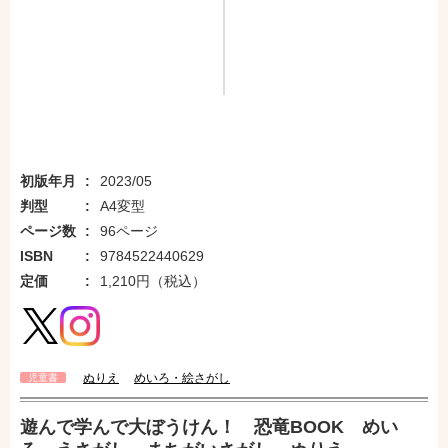
初版年月
2023/05
判型
A4変型
ページ数
96ページ
ISBN
9784522440629
定価
1,210円（税込）
ぬりえ
めいろ・絵さがし
児童書
遊んで学んで大ぼうけん！ 恐竜BOOK めい