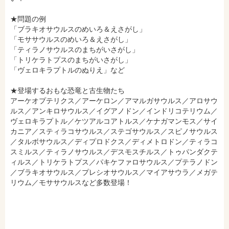
e-honで購入
Honya Club.comで購入
★問題の例
「ブラキオサウルスのめいろ＆えさがし」
「モササウルスのめいろ＆えさがし」
「ティラノサウルスのまちがいさがし」
hontoで購入
ヨドバシ.comで購入
「トリケラトプスのまちがいさがし」
「ヴェロキラプトルのぬりえ」など
★登場するおもな恐竜と古生物たち
アーケオプテリクス／アーケロン／アマルガサウルス／アロサウ
ルス／アンキロサウルス／イグアノドン／インドリコテリウム／
ヴェロキラプトル／ケツアルコアトルス／ケナガマンモス／サイ
カニア／スティラコサウルス／ステゴサウルス／スピノサウルス
／タルボサウルス／ディプロドクス／ディメトロドン／ティラコ
スミルス／ティラノサウルス／デスモスチルス／トゥパンダクテ
ィルス／トリケラトプス／パキケファロサウルス／プテラノドン
／ブラキオサウルス／プレシオサウルス／マイアサウラ／メガテ
リウム／モササウルスなど多数登場！