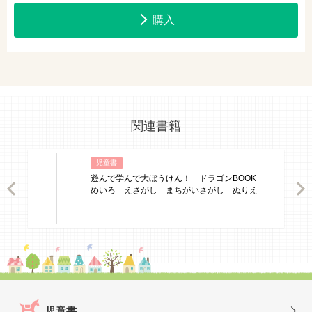
購入
関連書籍
児童書
遊んで学んで大ぼうけん！ ドラゴンBOOK
ious
Nex
めいろ えさがし まちがいさがし ぬりえ
児童書