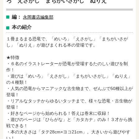
ろ えさがし まちがいさがし ぬりえ
編：
永岡書店編集部
本の紹介
１冊まるまる恐竜で、「めいろ」「えさがし」「まちがいさが
し」「ぬりえ」が遊びまくれる本の登場です。
★特徴
・６名のイラストレーターが恐竜が登場するたのしい遊びを制
作！
・遊びは「めいろ」「えさがし」「まちがいさがし」「ぬりえ」
の４種類！
・人気の恐竜からマニアックな古生物まで、ぜんぶで50種以上が
登場！
amazonで購入
楽天ブックスで購入
・リアルなタッチからゆるいタッチまで、様々な恐竜・古生物が
登場！
・好きなページから始められる！答えは巻末に収録！
・遊びのページは「ひらがな」と「カタカナ」のみ！３才から挑
セブンネットショッピングで購入
紀伊國屋書店で購入
戦できる！
・本の大きさは「タテ28cm×ヨコ21cm」。大きいから遊びやす
い！