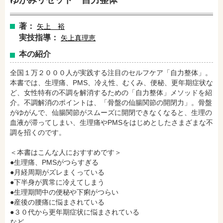
ゆがみリセット 自力整体
著：
矢上 裕
実技指導：
矢上真理恵
本の紹介
全国１万２０００人が実践する注目のセルフケア「自力整体」。
本書では、生理痛、PMS、冷え性、むくみ、便秘、更年期症状な
ど、女性特有の不調を解消するための「自力整体」メソッドを紹
介。不調解消のポイントは、「骨盤の仙腸関節の開閉力」。骨盤
がゆがんで、仙腸関節がスムーズに開閉できなくなると、生理の
血液が滞ってしまい、生理痛やPMSをはじめとしたさまざまな不
調を招くのです。
＜本書はこんな人におすすめです＞
●生理痛、PMSがつらすぎる
●月経周期がズレまくっている
●下半身が異常に冷えてしまう
●生理期間中の便秘や下痢がつらい
●産後の腰痛に悩まされている
●３０代から更年期症状に悩まされている
など……