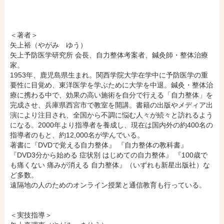
hontoで購入
ヨドバシ.comで購入
＜著者＞
矢上裕（やがみ ゆう）
矢上予防医学研究所 会長、自力整体考案者、鍼灸師・整体治療
家。
1953年、鹿児島県生まれ。関西学院大学在学中に予防医学の重
要性に目覚め、東洋医学を学ぶために大学を中退。鍼灸・整体治
療に携わる中で、効果の高い施術を自分で行える「自力整体」を
完成させ、兵庫県西宮市で教室を開講。書籍の出版やメディア出
演により注目され、全国から不調に悩む人々が続々と訪れるよう
になる。2000年より指導者を養成し、現在は国内外の約400名の
指導者のもと、約12,000名が学んでいる。
著書に『DVDで覚える自力整体』 『自力整体の教科書』
『DVD3分から始める 症状別 はじめての自力整体』 『100歳で
も痛くない 痛みが消える 自力整体』（いずれも新星出版社）な
ど多数。
遠隔地の人のためのオンライン授業と通信教育も行っている。
＜実技指導＞