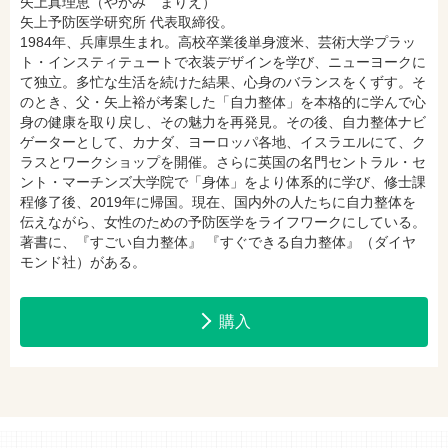
矢上真理恵（やがみ まりえ）
矢上予防医学研究所 代表取締役。
1984年、兵庫県生まれ。高校卒業後単身渡米、芸術大学プラッ
ト・インスティテュートで衣装デザインを学び、ニューヨークに
て独立。多忙な生活を続けた結果、心身のバランスをくずす。そ
のとき、父・矢上裕が考案した「自力整体」を本格的に学んで心
身の健康を取り戻し、その魅力を再発見。その後、自力整体ナビ
ゲーターとして、カナダ、ヨーロッパ各地、イスラエルにて、ク
ラスとワークショップを開催。さらに英国の名門セントラル・セ
ント・マーチンズ大学院で「身体」をより体系的に学び、修士課
程修了後、2019年に帰国。現在、国内外の人たちに自力整体を
伝えながら、女性のための予防医学をライフワークにしている。
著書に、『すごい自力整体』 『すぐできる自力整体』（ダイヤ
モンド社）がある。
購入