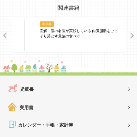
関連書籍
実用書
図解 腸の名医が実践している 内臓脂肪をごっ
ious
Nex
そり落とす最強の食べ方
児童書
実用書
カレンダー・手帳・家計簿