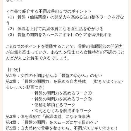
＜本書で紹介する不調改善の３つのポイント＞
（1） 骨盤（仙腸関節）の開閉力を高める自力整体ワークを行な
う
（2） 体温を上げて高温体質になる食生活を心がける
（3） 骨盤の開閉をスムーズにする目のケアを習慣化する
この3つのポイントを実践することで、骨盤の仙腸関節の開閉力
が自然と高まっていき、あなたを悩ませる女性特有の不調のほと
んどが丸ごと解消できるでしょう。
amazonで購入
楽天ブックスで購入
【目次】
第1章：女性の不調はぜんぶ「骨盤のゆがみ」のせい
第2章：「骨盤の開閉力」を高める自力整体 （動きがよくわか
るレッスン動画つき）
セブンネットショッピングで購入
紀伊國屋書店で購入
・骨盤の開閉力を高めるワーク①
・骨盤の開閉力を高めるワーク②
・便秘を解消するワーク
・冷えとむくみを解消するワーク
e-honで購入
Honya Club.comで購入
第3章：体を温めて「高温体質」になる食事法
第4章：「骨盤の開閉」をスムーズにする目のケア
第5章：自力整体で骨盤を整えたら、不調がスッキリ消えた！