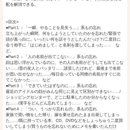
配を解消できる。
<目次>
●Part１：「一瞬、やることを見失う…」系もの忘れ
立ち上がった瞬間、何をしようとしていたのかを忘れた/緊張で
頭が真っ白に。いったい何を話そうとしたんだっけ？/二度目に
会う相手に「はじめまして」と名刺を渡してしまった…… な
amazonで購入
楽天ブックスで購入
ど。
●Part２：「人の名前が出てこない…」系もの忘れ
顔は思い浮かんでいるのに、その人の名前がどうしても出てこな
い……/昔の友人とバッタリ……談笑したけれど、最後まで名前
セブンネットショッピングで購入
紀伊國屋書店で購入
が思い出せなかった……/毎日会っている同僚の名前がすぐに出
てこなかった…… など
●Part３：「できていたはずなのに…」系もの忘れ
最近のアイドルの顔がみんな同じに見えて区別ができない……/
e-honで購入
Honya Club.comで購入
ショッピングセンターで、どこに駐車したのか分からなくなっ
た……/漢字をどんどん忘れてしまう…… など
●Part４：「つい、うっかり忘れもの」系もの忘れ
家族で買い物をした帰り、嫁を乗せ忘れたまま出発してしまっ
hontoで購入
ヨドバシ.comで購入
た……/既に持っている本、CD、DVDなどをしょっちゅう二度買
いしてしまう/買うものを忘れないためにメモを書いたんだけ