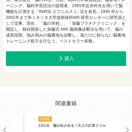
ーニング、脳科学音読法の提唱者。1991年近赤外光を用いて脳
機能を計測する「fNIRS( エフニルス )」法を発見。1995 年から
2001年まで米ミネソタ大学放射線科MR 研究センターに研究員と
して従事。現在、「脳の学校」、「加藤プラチナクリニック」を
開設し、独自開発した加藤式 MRI 脳画像診断法を用いて、脳の
成長段階、強み弱みの脳番地を診断し、薬だけに頼らない脳番地
トレーニング処方を行なう。ベストセラー多数。
購入
関連書籍
実用書
1日1分 脳がめざめる！大人の計算ドリル
ious
Nex