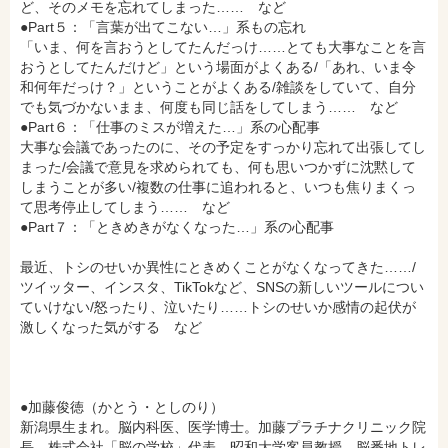
ど、そのメモを忘れてしまった…… など
●Part５：「言葉が出てこない…」系もの忘れ
「いま、何を言おうとしてたんだっけ……とても大事なことを言
おうとしてたんだけど」という場面がよくある/「あれ、いま令
和何年だっけ？」ということがよくある/雑談をしていて、自分
でも気づかないまま、何度も同じ話をしてしまう…… など
●Part６：「仕事のミスが増えた…」系の心配事
大事な会議であったのに、その予定をすっかり忘れて出張してし
まった/会議で意見を求められても、何も思いつかずに沈黙して
しまうことが多い/複数の仕事に追われると、いつも焦りまくっ
て思考停止してしまう…… など
●Part７：「ときめきがなくなった…」系の心配事
最近、トシのせいか異性にときめくことがなくなってきた……/
ツイッター、インスタ、TikTokなど、SNSの新しいツールについ
ていけない/怒ったり、泣いたり……トシのせいか感情の起伏が
激しくなった気がする など
●加藤俊徳（かとう・としのり）
新潟県生まれ。脳内科医、医学博士。加藤プラチナクリニック院
長。株式会社「脳の学校」代表。昭和大学客員教授。脳番地トレ