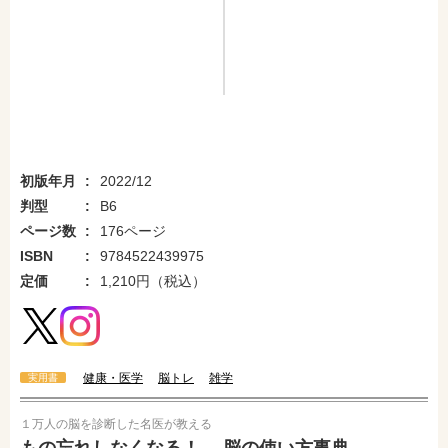
初版年月
2022/12
判型
B6
ページ数
176ページ
ISBN
9784522439975
定価
1,210円（税込）
健康・医学
脳トレ
雑学
実用書
１万人の脳を診断した名医が教える