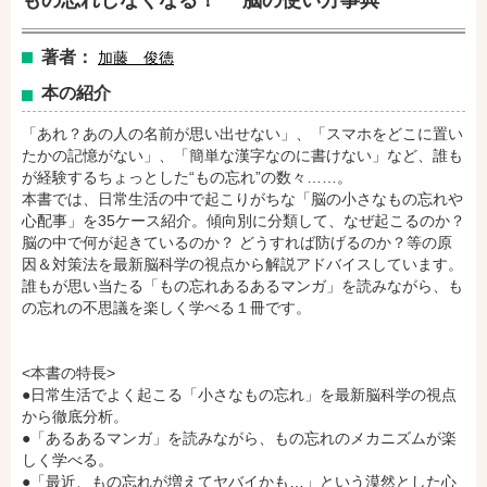
もの忘れしなくなる！ 脳の使い方事典
著者：
加藤 俊徳
本の紹介
「あれ？あの人の名前が思い出せない」、「スマホをどこに置い
たかの記憶がない」、「簡単な漢字なのに書けない」など、誰も
が経験するちょっとした“もの忘れ”の数々……。
本書では、日常生活の中で起こりがちな「脳の小さなもの忘れや
心配事」を35ケース紹介。傾向別に分類して、なぜ起こるのか？
脳の中で何が起きているのか？ どうすれば防げるのか？等の原
因＆対策法を最新脳科学の視点から解説アドバイスしています。
誰もが思い当たる「もの忘れあるあるマンガ」を読みながら、も
の忘れの不思議を楽しく学べる１冊です。
<本書の特長>
●日常生活でよく起こる「小さなもの忘れ」を最新脳科学の視点
から徹底分析。
●「あるあるマンガ」を読みながら、もの忘れのメカニズムが楽
しく学べる。
●「最近、もの忘れが増えてヤバイかも…」という漠然とした心