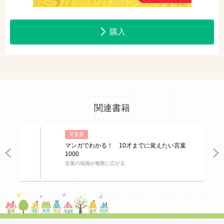
購入
関連書籍
児童書
マンガでわかる！ 10才までに覚えたい言葉
ious
Nex
1000
言葉の知識が無限に広がる