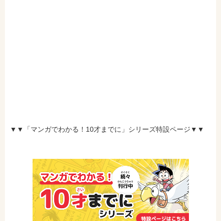
e-honで購入
Honya Club.comで購入
hontoで購入
ヨドバシ.comで購入
▼▼「マンガでわかる！10才までに」シリーズ特設ページ▼▼