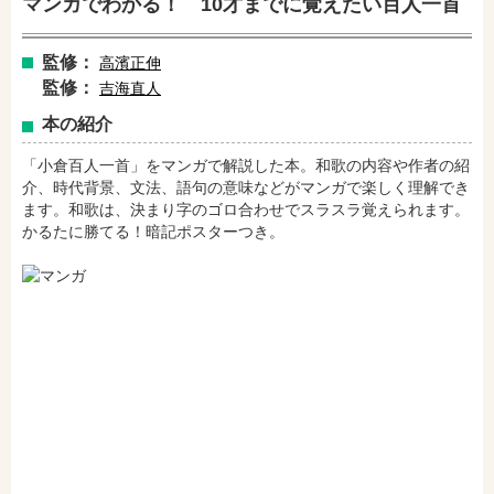
マンガでわかる！ 10才までに覚えたい百人一首
監修：
高濱正伸
監修：
吉海直人
本の紹介
「小倉百人一首」をマンガで解説した本。和歌の内容や作者の紹
介、時代背景、文法、語句の意味などがマンガで楽しく理解でき
ます。和歌は、決まり字のゴロ合わせでスラスラ覚えられます。
かるたに勝てる！暗記ポスターつき。
amazonで購入
楽天ブックスで購入
セブンネットショッピングで購入
紀伊國屋書店で購入