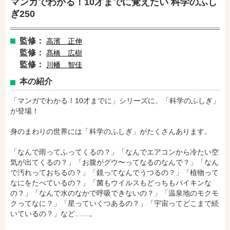
マンガでわかる！10才までに覚えたい 科学のふし
ぎ250
監修：
高濱 正伸
監修：
髙橋 広樹
監修：
川幡 智佳
本の紹介
「マンガでわかる！10才までに」シリーズに、「科学のふしぎ」
が登場！
身のまわりの世界には「科学のふしぎ」がたくさんあります。
「なんで雨ってふってくるの？」「なんでエアコンから冷たい空
気が出てくるの？」「お腹がグウ〜ってなるのなんで？」「なん
で汚れっておちるの？」「鏡ってなんでうつるの？」「植物って
なにをたべているの？」「菌もウイルスもどっちもバイキンな
の？」「なんで水のなかで呼吸できないの？」「温泉地のモクモ
amazonで購入
楽天ブックスで購入
クってなに？」「星っていくつあるの？」「宇宙ってどこまで続
いているの？」など……。