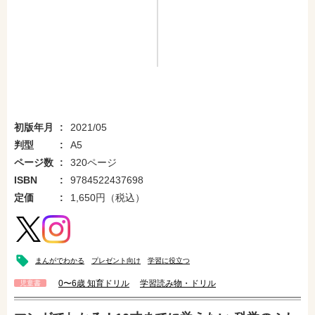
初版年月
2021/05
判型
A5
ページ数
320ページ
ISBN
9784522437698
定価
1,650円（税込）
まんがでわかる
プレゼント向け
学習に役立つ
0〜6歳 知育ドリル
学習読み物・ドリル
児童書