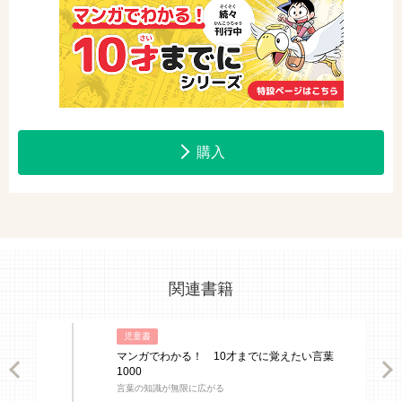
購入
関連書籍
児童書
マンガでわかる！ 10才までに覚えたい言葉
ious
Nex
1000
言葉の知識が無限に広がる