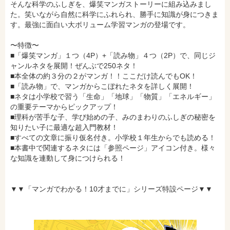
そんな科学のふしぎを、爆笑マンガストーリーに組み込みまし
セブンネットショッピングで購入
紀伊國屋書店で購入
た。笑いながら自然に科学にふれられ、勝手に知識が身につきま
す。最強に面白い大ボリューム学習マンガの登場です。
〜特徴〜
e-honで購入
Honya Club.comで購入
■「爆笑マンガ」１つ（4P）+「読み物」４つ（2P）で、同じジ
ャンルネタを展開！ぜんぶで250ネタ！
■本全体の約３分の２がマンガ！！ここだけ読んでもOK！
■「読み物」で、マンガからこぼれたネタを詳しく展開！
hontoで購入
ヨドバシ.comで購入
■ネタは小学校で習う「生命」「地球」「物質」「エネルギー」
の重要テーマからピックアップ！
■理科が苦手な子、学び始めの子、みのまわりのふしぎの秘密を
知りたい子に最適な超入門教材！
■すべての文章に振り仮名付き。小学校１年生からでも読める！
■本書中で関連するネタには「参照ページ」アイコン付き。様々
な知識を連動して身につけられる！
▼▼「マンガでわかる！10才までに」シリーズ特設ページ▼▼