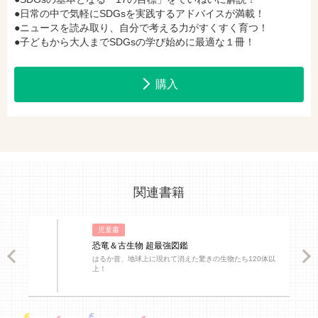
●日常の中で気軽にSDGsを実践するアドバイスが満載！
●ニュースを読み取り、自分で考える力がすくすく育つ！
●子どもから大人までSDGsの学び始めに最適な１冊！
購入
関連書籍
児童書
恐竜＆古生物 超最強図鑑
ious
Nex
はるか昔、地球上に現れて消えた驚きの生物たち120体以
上！