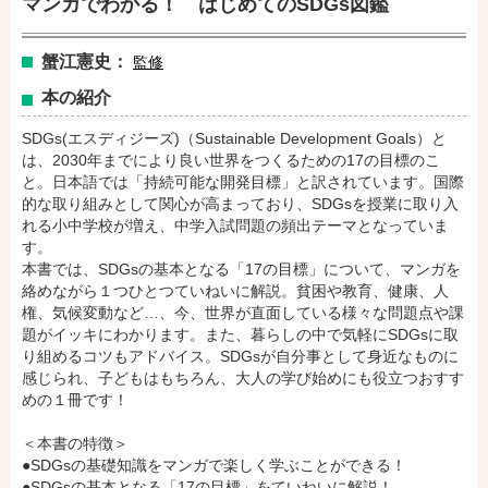
マンガでわかる！ はじめてのSDGs図鑑
蟹江憲史：
監修
本の紹介
SDGs(エスディジーズ)（Sustainable Development Goals）と
amazonで購入
楽天ブックスで購入
は、2030年までにより良い世界をつくるための17の目標のこ
と。日本語では「持続可能な開発目標」と訳されています。国際
的な取り組みとして関心が高まっており、SDGsを授業に取り入
れる小中学校が増え、中学入試問題の頻出テーマとなっていま
セブンネットショッピングで購入
紀伊國屋書店で購入
す。
本書では、SDGsの基本となる「17の目標」について、マンガを
絡めながら１つひとつていねいに解説。貧困や教育、健康、人
権、気候変動など…、今、世界が直面している様々な問題点や課
e-honで購入
Honya Club.comで購入
題がイッキにわかります。また、暮らしの中で気軽にSDGsに取
り組めるコツもアドバイス。SDGsが自分事として身近なものに
感じられ、子どもはもちろん、大人の学び始めにも役立つおすす
めの１冊です！
hontoで購入
ヨドバシ.comで購入
＜本書の特徴＞
●SDGsの基礎知識をマンガで楽しく学ぶことができる！
●SDGsの基本となる「17の目標」をていねいに解説！