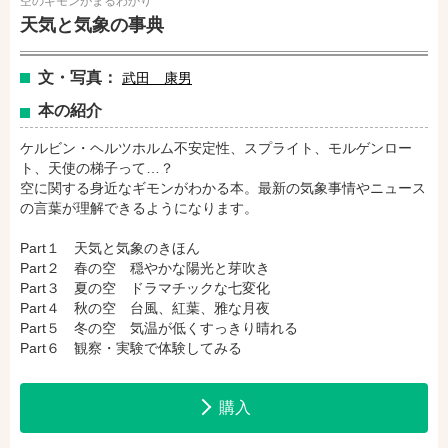
空のギモンがまるわかり
天気と気象の事典
amazonで購入
楽天ブックスで購入
文・写真：
武田 康男
本の紹介
セブンネットショッピングで購入
紀伊國屋書店で購入
ケルビン・ヘルツホルム不安定性、スプライト、モルゲンロー
ト、天使の梯子って…？
空に関する身近なギモンがわかる本。最新の気象事情やニュース
の言葉が理解できるようになります。
e-honで購入
Honya Club.comで購入
Part１ 天気と気象のきほん
Part２ 春の空 穏やかな陽光と芽吹き
hontoで購入
ヨドバシ.comで購入
Part３ 夏の空 ドラマチックな七変化
Part４ 秋の空 台風、紅葉、雅な月夜
Part５ 冬の空 気温が低くすっきり晴れる
Part６ 観察・実験で体験してみる
購入