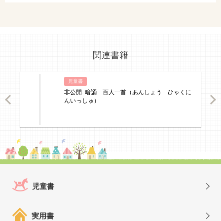
関連書籍
児童書
非公開: 暗誦 百人一首（あんしょう ひゃくに
ious
Nex
んいっしゅ）
児童書
実用書