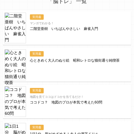
「脳トレ」 一覧
実用書
マンガでわかる！
二階堂亜樹 いちばんやさしい 麻雀入門
実用書
心ときめく大人のぬり絵 昭和レトロな猫街通り純喫茶
実用書
地図を見てココはドコかを当てるだけ！
ココドコ？ 地図のプロが本気で考えた60問
実用書