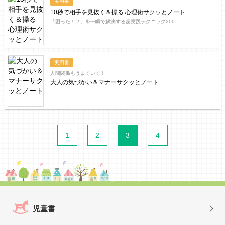
実用書
10秒で相手を見抜く＆操る 心理術サクッとノート
「困った！？」を一瞬で解決する超実践テクニック200
実用書
人間関係もうまくいく！
大人の気づかい＆マナーサクッとノート
1
2
3
4
児童書