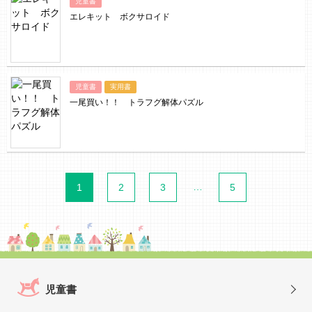
児童書
エレキット ボクサロイド
児童書
実用書
一尾買い！！ トラフグ解体パズル
…
1
2
3
5
児童書