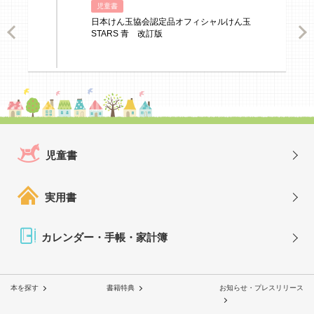
児童書
日本けん玉協会認定品オフィシャルけん玉
ious
Nex
STARS 青 改訂版
児童書
実用書
カレンダー・手帳・家計簿
本を探す
書籍特典
お知らせ・プレスリリース