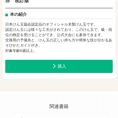
赤 改訂版
セブンネットショッピングで購入
紀伊國屋書店で購入
本の紹介
日本けん玉協会認定品のオフィシャル木製けん玉です。
認定けん玉には様々な工夫がされており、このけん玉で、級・段
e-honで購入
Honya Club.comで購入
位の検定を受けることができ、公式大会にも参加できます。
交換用の予備糸と、けん玉の正しい持ち方や簡単な技が分かるあ
そびかたガイド付き。
対象年齢6歳以上。
hontoで購入
ヨドバシ.comで購入
購入
関連書籍