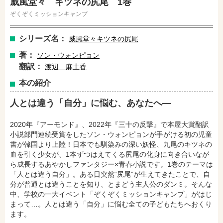
威風堂々 キツネの尻尾 1巻
ぞくぞくミッションキャンプ
シリーズ名：
威風堂々キツネの尻尾
著：
ソン・ウォンピョン
翻訳：
渡辺 麻土香
本の紹介
人とは違う「自分」に悩む、あなたへ―
2020年『アーモンド』、2022年『三十の反撃』で本屋大賞翻訳
小説部門連続受賞をしたソン・ウォンピョンが手がける初の児童
書が韓国より上陸！日本でも馴染みの深い妖怪、九尾のキツネの
血を引く少女が、1本ずつはえてくる尻尾の化身に向き合いなが
ら成長するあやかしファンタジー×青春小説です。1巻のテーマは
「人とは違う自分」。ある日突然“尻尾”が生えてきたことで、自
分が普通とは違うことを知り、とまどう主人公のダンミ。そんな
中、学校の一大イベント「ぞくぞくミッションキャンプ」がはじ
まって…。人とは違う「自分」に悩む全ての子どもたちへおくり
ます。