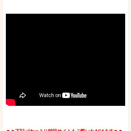
amazonで購入
楽天ブックスで購入
セブンネットショッピングで購入
紀伊國屋書店で購入
e-honで購入
Honya Club.comで購入