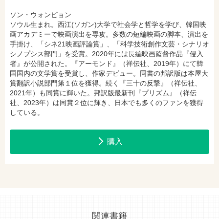
ソン・ウォンピョン
ソウル生まれ。西江(ソガン)大学で社会学と哲学を学び、韓国映
画アカデミーで映画演出を専攻。多数の短編映画の脚本、演出を
手掛け、「シネ21映画評論賞」、「科学技術創作文芸・シナリオ
シノプシス部門」を受賞。2020年には長編映画監督作品『侵入
者』が公開された。『アーモンド』（祥伝社、2019年）にて韓
国国内の文学賞を受賞し、作家デビュー。同書の邦訳版は本屋大
賞翻訳小説部門第１位を獲得。続く『三十の反撃』（祥伝社、
2021年）も同賞に輝いた。邦訳版最新刊『プリズム』（祥伝
社、2023年）は同賞２位に輝き、日本でも多くのファンを獲得
している。
購入
関連書籍