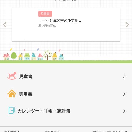
児童書
しーっ！ 霧の中の小学校 1
ious
Nex
黒い目の正体
児童書
実用書
カレンダー・手帳・家計簿