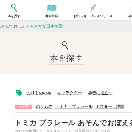
本を探す
書籍特典
お知らせ・プレスリリース
会
 あそんでおぼえるおおきな日本地図
のりものの本
キャラクター
学習に役立つ
のりもの
トミカ・プラレール
ポスター・地図
児童書
トミカ プラレール あそんでおぼ
おおきな地図ででっかくまなぼう！ お風呂のかべにはれる！