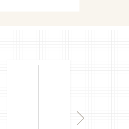
購入
mで購入
Next
購入