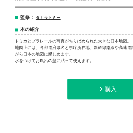
監修：
タカラトミー
本の紹介
トミカとプラレールの写真がちりばめられた大きな日本地図。
地図上には、各都道府県名と県庁所在地、新幹線路線や高速道
がら日本の地図に親しめます。
水をつけてお風呂の壁に貼って使えます。
購入
amazonで購入
楽天ブックスで