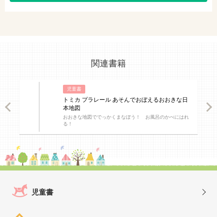
関連書籍
児童書
トミカ プラレール あそんでおぼえるおおきな日
ious
Nex
本地図
おおきな地図ででっかくまなぼう！ お風呂のかべにはれ
る！
児童書