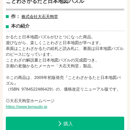
ことわざかるたと日本地図パズル
作：
株式会社大石天狗堂
amazonで購入
楽天ブックスで購入
本の紹介
かるたと日本地図パズルがひとつになった商品。
セブンネットショッピングで購入
紀伊國屋書店で購入
遊びながら、楽しくことわざと日本地図が学べます。
表面はことわざかるたの絵札と読み札に、裏面は日本地図パズル
のピースになっています。
ことわざの解説書と日本地図パズルの完成図つき。
e-honで購入
Honya Club.comで購入
京都の老舗かるたメーカー「大石天狗堂」製品。
※この商品は、2009年初版発売『ことわざかるたと日本地図パ
ズル』
hontoで購入
ヨドバシ.comで購入
（ISBN: 9784522486429）の、価格改定リニューアル版です。
◎大石天狗堂ホームページ
https://www.tengudo.jp
購入