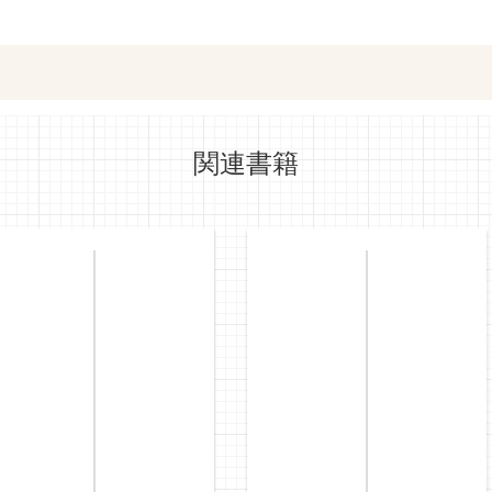
e-honで購入
Honya Club.co
関連書籍
hontoで購入
ヨドバシ.comで