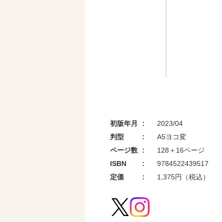
初版年月
2023/04
判型
A5ヨコ変
ページ数
128＋16ページ
ISBN
9784522439517
定価
1,375円（税込）