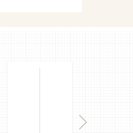
mで購入
購入
Next