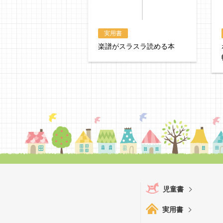
実用書
楽譜がスラスラ読める本
児童書
実用書