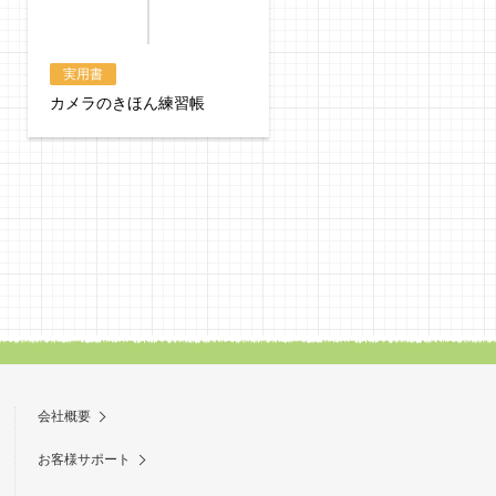
実用書
実用書
カメラのきほん練習帳
心のコリがスーッとほぐ
る大人のぬり絵 日本の
景
会社概要
お客様サポート