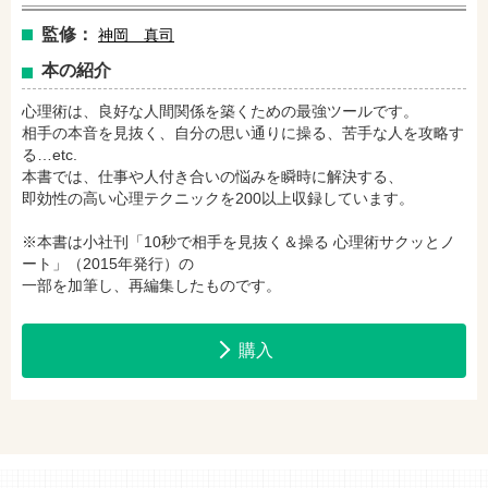
amazonで購入
楽天ブックスで購入
監修：
神岡 真司
本の紹介
セブンネットショッピングで購入
紀伊國屋書店で購入
心理術は、良好な人間関係を築くための最強ツールです。
相手の本音を見抜く、自分の思い通りに操る、苦手な人を攻略す
る…etc.
本書では、仕事や人付き合いの悩みを瞬時に解決する、
e-honで購入
Honya Club.comで購入
即効性の高い心理テクニックを200以上収録しています。
※本書は小社刊「10秒で相手を見抜く＆操る 心理術サクッとノ
ート」（2015年発行）の
hontoで購入
ヨドバシ.comで購入
一部を加筆し、再編集したものです。
購入