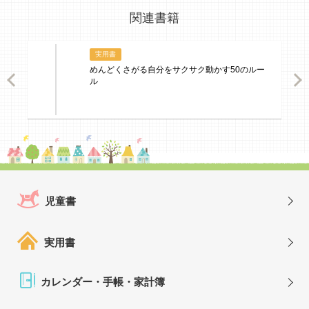
関連書籍
実用書
めんどくさがる自分をサクサク動かす50のルー
ious
Nex
ル
児童書
実用書
カレンダー・手帳・家計簿