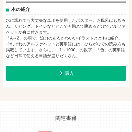
本の紹介
セブンネットショッピングで購入
紀伊國屋書店で購入
水に濡れても大丈夫なユポを使用したポスター。お風呂はもちろ
ん、リビング、トイレなどどこでも貼れて眺めるだけでアルファ
ベットが身に付きます。
「A～Z」の順で、迫力のあるかわいいイラストとともに紹介。
e-honで購入
Honya Club.comで購入
それぞれのアルファベットと英単語には、ひらがなでの読み方も
掲載しています。さらに、「1～1000」の数字、「色」の英単語
など日常で使える単語が盛りだくさん。
hontoで購入
ヨドバシ.comで購入
購入
関連書籍