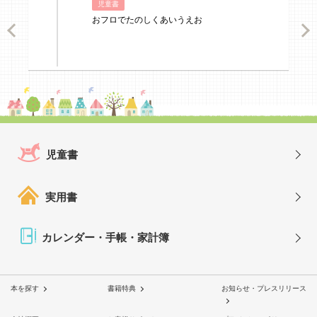
児童書
おフロでたのしくあいうえお
ious
Nex
児童書
実用書
カレンダー・手帳・家計簿
本を探す
書籍特典
お知らせ・プレスリリース